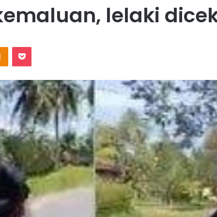
kemaluan, lelaki dicek
Odnoklassniki
Pocket