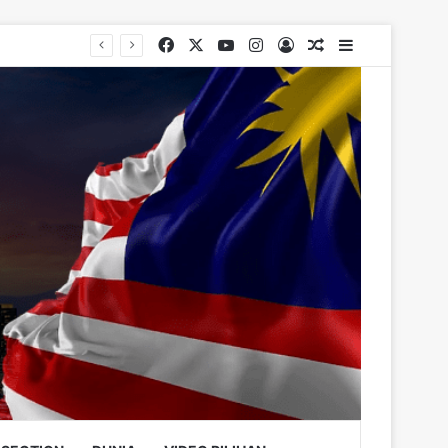
Facebook
X
YouTube
Instagram
Log In
Random Article
Sidebar