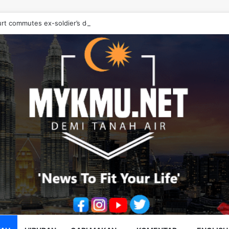
urt commutes ex-soldier’s death sentence to 40 years