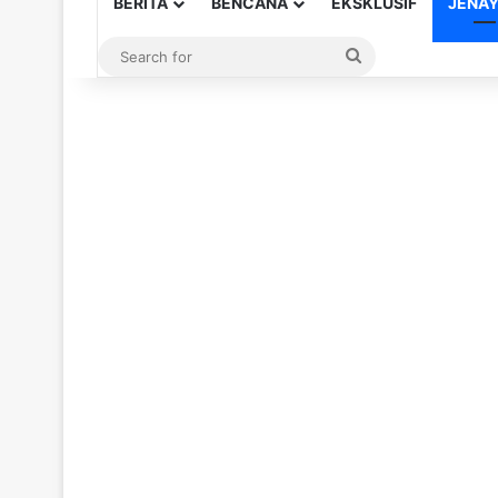
BERITA
BENCANA
EKSKLUSIF
JENA
Search
for