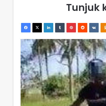
Tunjuk 
Facebook
X
LinkedIn
Tumblr
Pinterest
Reddit
VKontakte