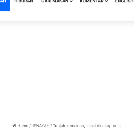
YAH
HIBURAN
CARI MAKAN
KOMENTAR
ENGLISH
Home
/
JENAYAH
/
Tunjuk kemaluan, lelaki dicekup polis