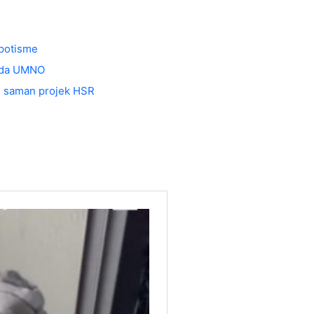
epotisme
muda UMNO
es saman projek HSR