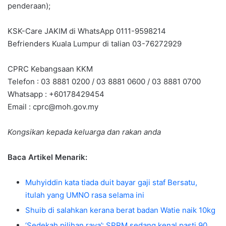
penderaan);
KSK-Care JAKIM di WhatsApp 0111-9598214
Befrienders Kuala Lumpur di talian 03-76272929
CPRC Kebangsaan KKM
Telefon : 03 8881 0200 / 03 8881 0600 / 03 8881 0700
Whatsapp : +60178429454
Email :
cprc@moh.gov.my
Kongsikan kepada keluarga dan rakan anda
Baca Artikel Menarik:
Muhyiddin kata tiada duit bayar gaji staf Bersatu,
itulah yang UMNO rasa selama ini
Shuib di salahkan kerana berat badan Watie naik 10kg
‘Sedekah pilihan raya’: SPRM sedang kenal pasti 90