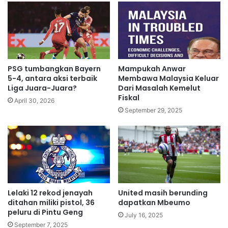
N
M
O
N
,
O
m
,
e
k
n
u
g
PSG tumbangkan Bayern
Mampukah Anwar
m
u
5-4, antara aksi terbaik
Membawa Malaysia Keluar
p
a
Liga Juara-Juara?
Dari Masalah Kemelut
u
Fiskal
t
April 30, 2026
l
k
September 29, 2025
a
a
n
n
'
i
K
n
e
d
l
i
u
v
a
Lelaki 12 rekod jenayah
United masih berunding
i
ditahan miliki pistol, 36
dapatkan Mbeumo
r
d
peluru di Pintu Geng
g
u
July 16, 2025
a
September 7, 2025
a