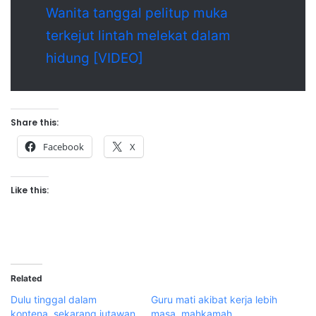
Wanita tanggal pelitup muka
terkejut lintah melekat dalam
hidung [VIDEO]
Share this:
Facebook
X
Like this:
Related
Dulu tinggal dalam
Guru mati akibat kerja lebih
kontena, sekarang jutawan
masa, mahkamah