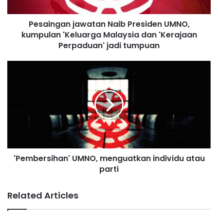
a
n
Pesaingan jawatan Naib Presiden UMNO,
j
kumpulan 'Keluarga Malaysia dan 'Kerajaan
a
w
Perpaduan' jadi tumpuan
a
t
'
a
P
n
e
N
m
a
b
i
e
b
r
P
s
r
i
e
'Pembersihan' UMNO, menguatkan individu atau
h
s
parti
a
i
n
d
'
Related Articles
e
U
n
M
U