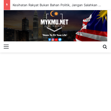
Kesihatan Rakyat Bukan Bahan Politik, Jangan Salahkan Onn Hafiz – Haslinda Salleh
Menu
S