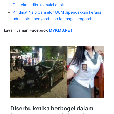
Politeknik dibuka mulai esok
Khidmat Naib Canselor UUM dipendekkan kerana
aduan oleh penyarah dan lembaga pengarah
Layari Laman Facebook
MYKMU.NET