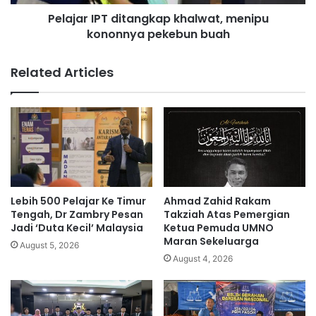
P
P
Pelajar IPT ditangkap khalwat, menipu
N
T
-
kononnya pekebun buah
d
S
i
a
t
Related Articles
n
a
u
n
s
g
i
k
a
p
k
h
a
Lebih 500 Pelajar Ke Timur
Ahmad Zahid Rakam
l
Tengah, Dr Zambry Pesan
Takziah Atas Pemergian
w
Jadi ‘Duta Kecil’ Malaysia
Ketua Pemuda UMNO
Maran Sekeluarga
a
August 5, 2026
t
August 4, 2026
,
m
e
n