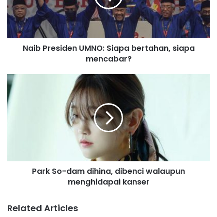
r
e
s
i
Naib Presiden UMNO: Siapa bertahan, siapa
d
mencabar?
e
n
U
P
M
a
N
r
O
k
:
S
S
o
i
-
a
d
p
a
a
Park So-dam dihina, dibenci walaupun
m
b
menghidapai kanser
d
e
i
r
h
Related Articles
t
i