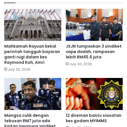
a
n
h
a
a
,
n
d
,
i
s
b
i
e
a
n
Mahkamah Rayuan kekal
JSJN tumpaskan 3 sindiket
p
c
perintah tangguh bayaran
vape dadah, rampasan
a
i
ganti rugi dalam kes
lebih RM45.6 juta
m
Raymond Koh, Amri
w
July 30, 2026
e
a
July 30, 2026
n
l
c
a
a
u
b
p
a
u
r
n
?
m
Mangsa culik dengan
12 direman bantu siasatan
e
tebusan RM7 juta ada
kes godam MYIMMS
n
kaitan langsung sindiket