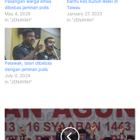
Pasangan warga emas
bantu kes bunuh lelaki di
dibebas jaminan polis
Tawau
May 4, 2026
January 27, 2023
In "JENAYAH"
In "JENAYAH"
Pelawak, isteri dibebas
dengan jaminan polis
July 3, 2024
In "JENAYAH"
N
a
i
b
P