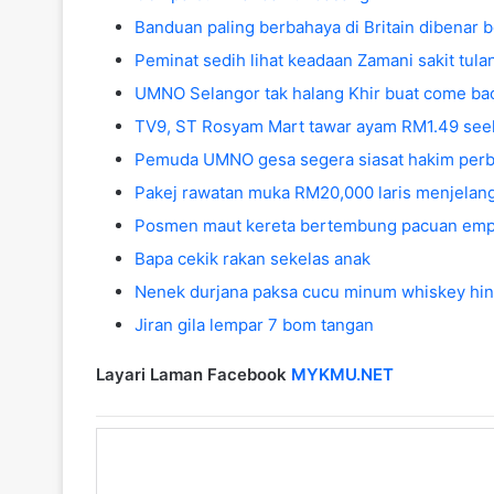
Banduan paling berbahaya di Britain dibenar 
Peminat sedih lihat keadaan Zamani sakit tul
UMNO Selangor tak halang Khir buat come ba
TV9, ST Rosyam Mart tawar ayam RM1.49 see
Pemuda UMNO gesa segera siasat hakim perbi
Pakej rawatan muka RM20,000 laris menjelan
Posmen maut kereta bertembung pacuan emp
Bapa cekik rakan sekelas anak
Nenek durjana paksa cucu minum whiskey hi
Jiran gila lempar 7 bom tangan
Layari Laman Facebook
MYKMU.NET