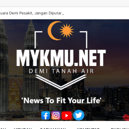
uara Demi Pesakit, Jangan Diputarbelitkan – Hasrunizah