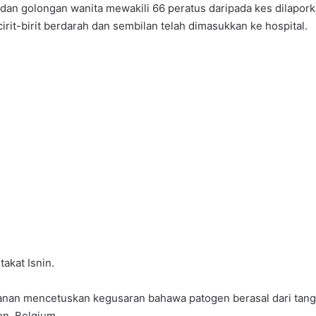
 dan golongan wanita mewakili 66 peratus daripada kes dilapork
cirit-birit berdarah dan sembilan telah dimasukkan ke hospital.
takat Isnin.
anan mencetuskan kegusaran bahawa patogen berasal dari tang
on, Belgium.