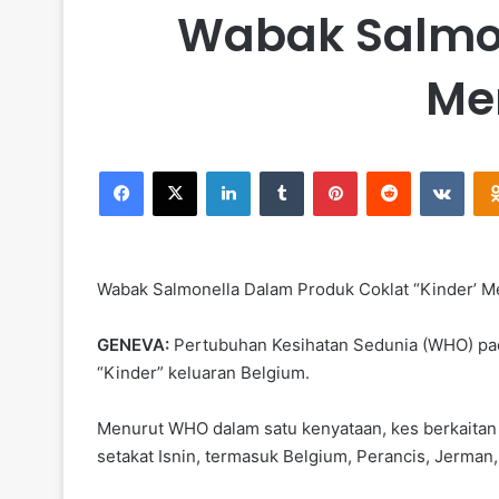
Wabak Salmon
Me
Facebook
X
LinkedIn
Tumblr
Pinterest
Reddit
VKontakte
Wabak Salmonella Dalam Produk Coklat “Kinder’ M
GENEVA:
Pertubuhan Kesihatan Sedunia (WHO) pada
“Kinder” keluaran Belgium.
Menurut WHO dalam satu kenyataan, kes berkaitan b
setakat Isnin, termasuk Belgium, Perancis, Jerma