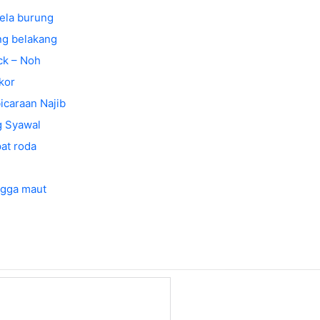
bela burung
ang belakang
ck – Noh
kor
caraan Najib
g Syawal
at roda
ngga maut