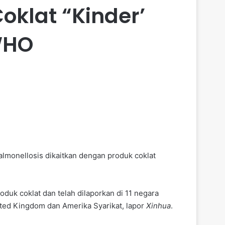
klat “Kinder’
WHO
lmonellosis dikaitkan dengan produk coklat
uk coklat dan telah dilaporkan di 11 negara
ited Kingdom dan Amerika Syarikat, lapor
Xinhua
.