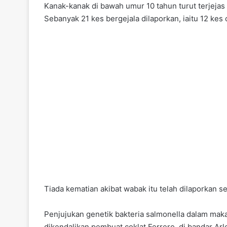
Kanak-kanak di bawah umur 10 tahun turut terjejas
Sebanyak 21 kes bergejala dilaporkan, iaitu 12 kes 
Tiada kematian akibat wabak itu telah dilaporkan se
Penjujukan genetik bakteria salmonella dalam mak
dikendalikan pembuat coklat Ferrero, di bandar Arl