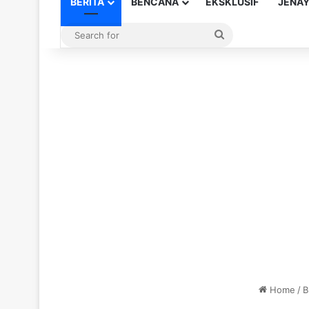
BERITA
BENCANA
EKSKLUSIF
JENA
Search
for
Home
/
B