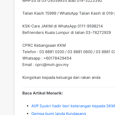
MHPSS di 03-29359935 atau 014-3223392
Talian Kasih 15999 / WhatsApp Talian Kasih di 01
KSK-Care JAKIM di WhatsApp 0111-9598214
Befrienders Kuala Lumpur di talian 03-76272929
CPRC Kebangsaan KKM
Telefon : 03 8881 0200 / 03 8881 0600 / 03 8881 0
Whatsapp : +60178429454
Email :
cprc@moh.gov.my
Kongsikan kepada keluarga dan rakan anda
Baca Artikel Menarik:
Aliff Syukri hadir beri keterangan kepada SK
Gempa bumi landa Kundasang