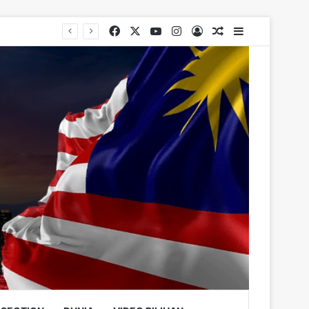
Facebook
X
YouTube
Instagram
Log In
Random Article
Sidebar