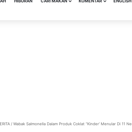
YAH
HIBURAN
CARI MAKAN
KOMENTAR
ENGLISH
ERITA
/
Wabak Salmonella Dalam Produk Coklat “Kinder’ Menular Di 11 