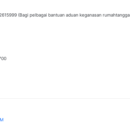
9-2615999 (Bagi pelbagai bantuan aduan keganasan rumahtangga 
700
MM