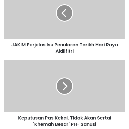
K
I
M
P
e
r
j
JAKIM Perjelas Isu Penularan Tarikh Hari Raya
e
Aidilfitri
l
a
s
K
I
e
s
p
u
u
P
t
e
u
n
s
u
a
l
n
a
Keputusan Pas Kekal, Tidak Akan Sertai
P
r
'Khemah Besar' PH- Sanusi
a