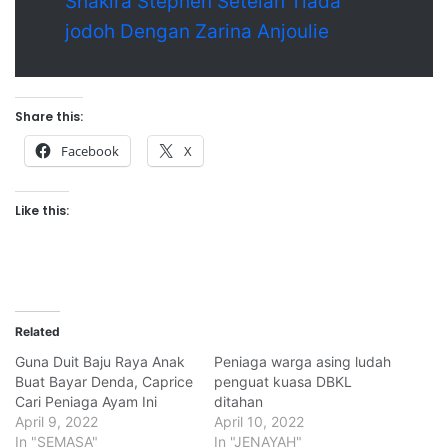
Shakira Stephen Setelah Tiada
jodoh Dengan Zarina Anjoulie
Share this:
Facebook
X
Like this:
Related
Guna Duit Baju Raya Anak
Peniaga warga asing ludah
Buat Bayar Denda, Caprice
penguat kuasa DBKL
Cari Peniaga Ayam Ini
ditahan
April 9, 2022
April 10, 2022
In "SEMASA"
In "JENAYAH"