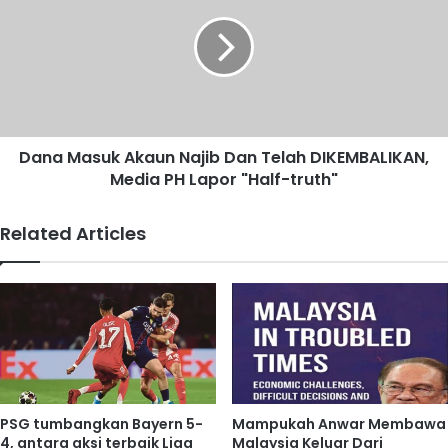
p
n
e
a
r
M
o
a
l
s
e
u
h
k
Dana Masuk Akaun Najib Dan Telah DIKEMBALIKAN,
,
A
h
Media PH Lapor "Half-truth"
k
a
a
r
u
Related Articles
g
n
a
N
k
a
u
j
i
i
h
b
-
D
m
a
u
n
PSG tumbangkan Bayern 5-
Mampukah Anwar Membawa
i
T
4, antara aksi terbaik Liga
Malaysia Keluar Dari