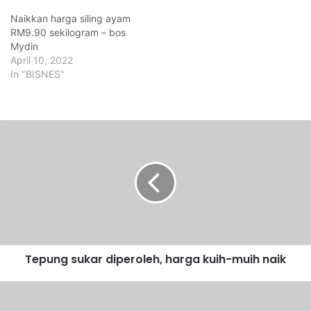
Naikkan harga siling ayam
RM9.90 sekilogram – bos
Mydin
April 10, 2022
In "BISNES"
T
e
p
u
n
g
s
u
k
Tepung sukar diperoleh, harga kuih-muih naik
a
r
d
D
i
a