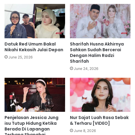
m
o
i
r
l
a
i
t
h
o
a
r
n
i
Datuk Red Umum Bakal
Sharifah Husna Akhirnya
p
u
Nikahi Kekasih Julai Depan
Sahkan Sudah Bercerai
a
m
Dengan Halim Radzi
June 25, 2026
r
Sharifah
S
t
e
June 24, 2026
i
l
s
a
e
m
l
a
e
D
p
u
a
a
Penjelasan Jessica Jung
Nur Sajat Luah Rasa Sebak
s
T
isu Tutup Hidung Ketika
& Terharu [VIDEO]
P
a
Berada Di Lapangan
R
h
June 8, 2026
Terbang Shanghai