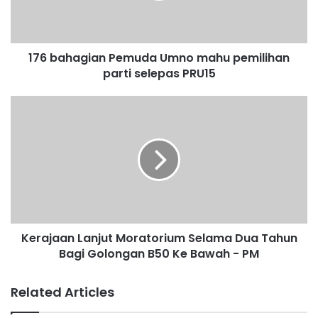
a
g
i
176 bahagian Pemuda Umno mahu pemilihan
a
parti selepas PRU15
n
P
e
K
m
e
u
r
d
a
a
j
U
a
m
a
n
n
o
L
m
Kerajaan Lanjut Moratorium Selama Dua Tahun
a
a
Bagi Golongan B50 Ke Bawah - PM
n
h
j
u
u
Related Articles
p
t
e
M