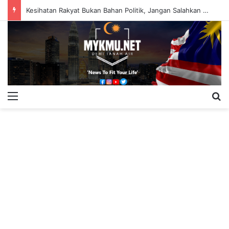
Kesihatan Rakyat Bukan Bahan Politik, Jangan Salahkan Onn Hafiz – Haslinda Salleh
Menu
S