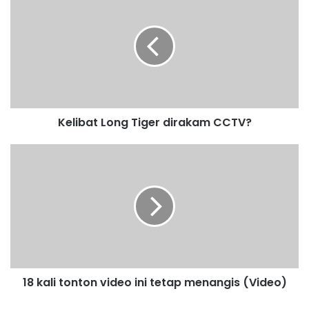
e
l
i
b
a
t
L
o
Kelibat Long Tiger dirakam CCTV?
n
g
T
1
i
8
g
k
e
a
r
l
d
i
i
t
r
o
a
n
18 kali tonton video ini tetap menangis (Video)
k
t
a
o