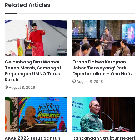
m
n
Related Articles
C
v
C
i
T
d
V
e
?
o
i
n
i
t
Gelombang Biru Warnai
Fitnah Dakwa Kerajaan
e
Tanah Merah, Semangat
Johor ‘Berwayang’ Perlu
t
Perjuangan UMNO Terus
Diperbetulkan – Onn Hafiz
Kukuh
a
August 8, 2026
p
August 8, 2026
m
e
n
a
n
g
i
AKAR 2026 Terus Santuni
Rancangan Struktur Negeri
s