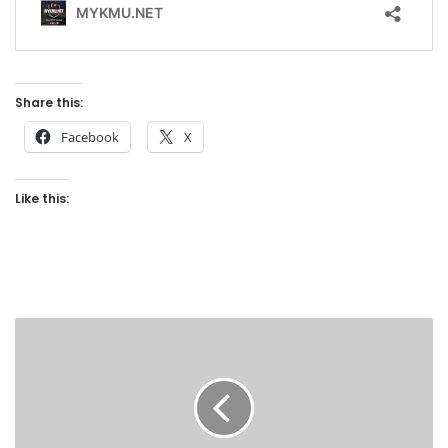
Share this:
Facebook
X
Like this:
P
e
n
t
a
d