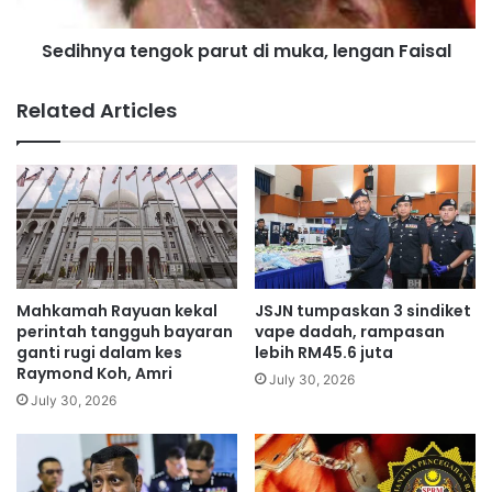
n
a
t
t
Sedihnya tengok parut di muka, lengan Faisal
a
e
r
n
k
g
Related Articles
e
o
H
k
e
p
n
a
r
r
y
u
G
t
u
d
r
i
Mahkamah Rayuan kekal
JSJN tumpaskan 3 sindiket
n
m
perintah tangguh bayaran
vape dadah, rampasan
e
u
ganti rugi dalam kes
lebih RM45.6 juta
Raymond Koh, Amri
y
k
July 30, 2026
a
July 30, 2026
,
l
e
n