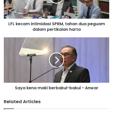
c
a
m
i
LFL kecam intimidasi SPRM, tahan dua peguam
n
dalam pertikaian harta
t
i
m
S
i
a
d
y
a
a
s
k
i
e
S
n
P
a
R
m
M
Saya kena maki berbakul-bakul - Anwar
a
,
k
t
i
Related Articles
a
b
h
e