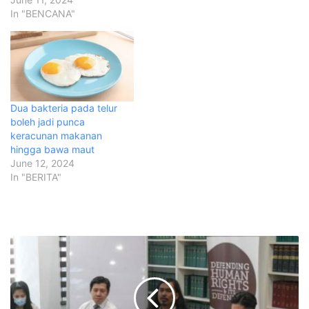
In "BENCANA"
Dua bakteria pada telur
boleh jadi punca
keracunan makanan
hingga bawa maut
June 12, 2024
In "BERITA"
L
F
L
k
e