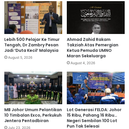
a
r
n
b
d
a
u
k
a
u
p
l
e
-
Lebih 500 Pelajar Ke Timur
Ahmad Zahid Rakam
g
b
Tengah, Dr Zambry Pesan
Takziah Atas Pemergian
u
a
Jadi ‘Duta Kecil’ Malaysia
Ketua Pemuda UMNO
a
Maran Sekeluarga
k
August 5, 2026
m
u
August 4, 2026
d
l
a
-
l
A
a
n
m
w
p
a
e
r
MB Johor Umum Pelantikan
Lot Generasi FELDA: Johor
r
10 Timbalan Exco, Perkukuh
15 Ribu, Pahang 16 Ribu…
t
Jentera Pentadbiran
Negeri Sembilan 100 Lot
i
Pun Tak Selesai
k
July 23, 2026