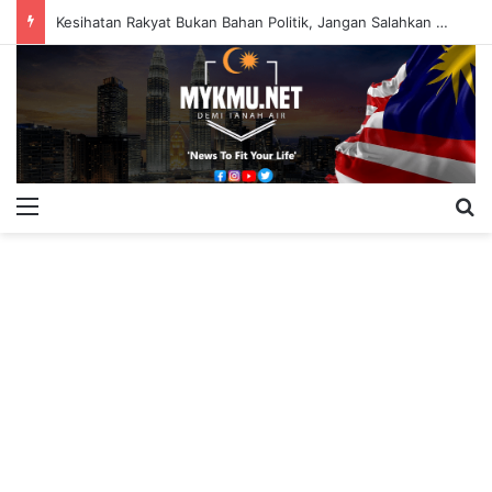
Kesihatan Rakyat Bukan Bahan Politik, Jangan Salahkan Onn Hafiz – Haslinda Salleh
Menu
S