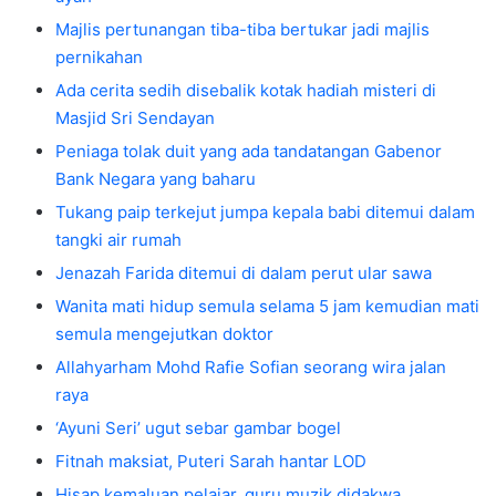
Majlis pertunangan tiba-tiba bertukar jadi majlis
pernikahan
Ada cerita sedih disebalik kotak hadiah misteri di
Masjid Sri Sendayan
Peniaga tolak duit yang ada tandatangan Gabenor
Bank Negara yang baharu
Tukang paip terkejut jumpa kepala babi ditemui dalam
tangki air rumah
Jenazah Farida ditemui di dalam perut ular sawa
Wanita mati hidup semula selama 5 jam kemudian mati
semula mengejutkan doktor
Allahyarham Mohd Rafie Sofian seorang wira jalan
raya
‘Ayuni Seri’ ugut sebar gambar bogel
Fitnah maksiat, Puteri Sarah hantar LOD
Hisap kemaluan pelajar, guru muzik didakwa