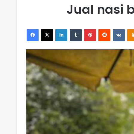
Jual nasi
Facebook
X
LinkedIn
Tumblr
Pinterest
Reddit
VKontakte