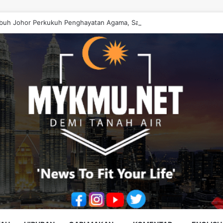
buh Johor Perkukuh Penghayatan Agama, Satukan Ummah