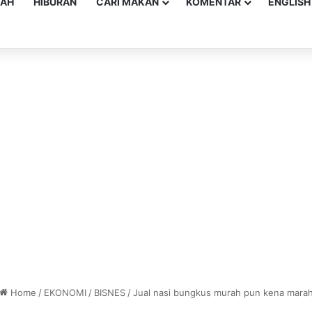
YAH
HIBURAN
CARI MAKAN
KOMENTAR
ENGLISH
Home
/
EKONOMI
/
BISNES
/
Jual nasi bungkus murah pun kena mara