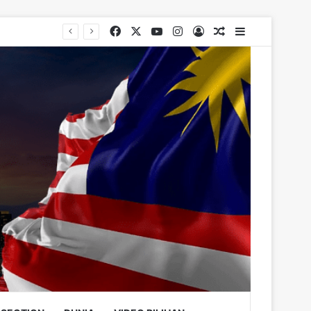
Facebook
X
YouTube
Instagram
Log In
Random Article
Sidebar