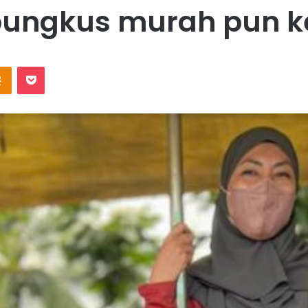
 bungkus murah pun 
Odnoklassniki
Pocket