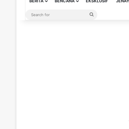
BERITA
BENCANA
EKSKLUSIF
JENA
Search
for