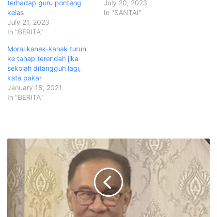
terhadap guru ponteng
July 20, 2023
kelas
In "SANTAI"
July 21, 2023
In "BERITA"
Moral kanak-kanak turun
ke tahap terendah jika
sekolah ditangguh lagi,
kata pakar
January 18, 2021
In "BERITA"
A
n
w
a
r
n
a
f