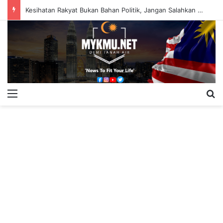
Kesihatan Rakyat Bukan Bahan Politik, Jangan Salahkan Onn Hafiz – Haslinda Salleh
Menu
S