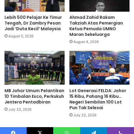
a
h
p
Lebih 500 Pelajar Ke Timur
Ahmad Zahid Rakam
u
Tengah, Dr Zambry Pesan
Takziah Atas Pemergian
n
Jadi ‘Duta Kecil’ Malaysia
Ketua Pemuda UMNO
Maran Sekeluarga
k
August 5, 2026
e
August 4, 2026
n
a
m
a
r
a
h
MB Johor Umum Pelantikan
Lot Generasi FELDA: Johor
10 Timbalan Exco, Perkukuh
15 Ribu, Pahang 16 Ribu…
Jentera Pentadbiran
Negeri Sembilan 100 Lot
Pun Tak Selesai
July 23, 2026
July 23, 2026