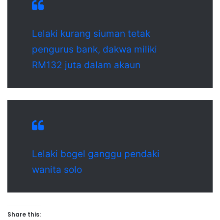
Lelaki kurang siuman tetak
pengurus bank, dakwa miliki
RM132 juta dalam akaun
Lelaki bogel ganggu pendaki
wanita solo
Share this: