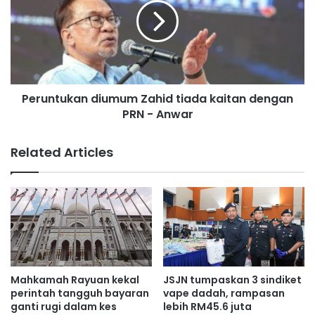
u
u
t
n
u
t
n
u
j
k
u
a
k
Peruntukan diumum Zahid tiada kaitan dengan
n
k
PRN - Anwar
d
e
i
m
u
Related Articles
e
m
w
u
a
m
h
Z
a
a
n
h
d
i
i
d
t
t
Mahkamah Rayuan kekal
JSJN tumpaskan 3 sindiket
e
i
perintah tangguh bayaran
vape dadah, rampasan
m
a
ganti rugi dalam kes
lebih RM45.6 juta