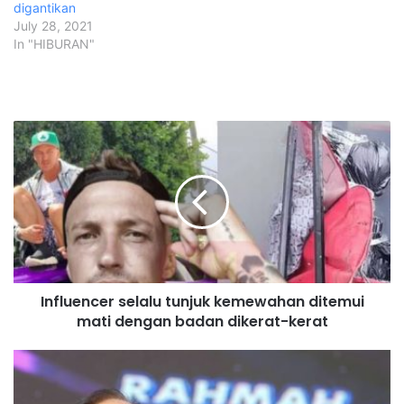
digantikan
July 28, 2021
In "HIBURAN"
I
n
f
l
u
e
n
c
e
Influencer selalu tunjuk kemewahan ditemui
r
mati dengan badan dikerat-kerat
s
e
l
P
a
e
l
r