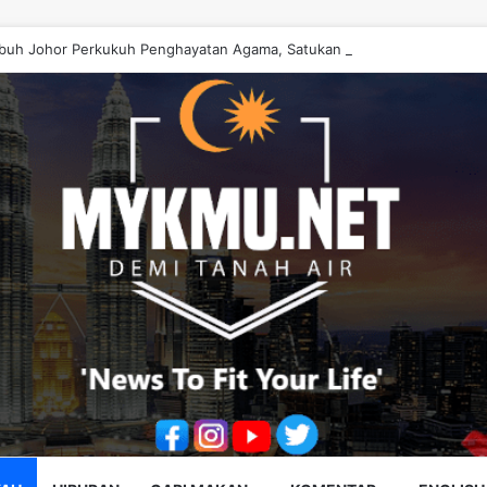
buh Johor Perkukuh Penghayatan Agama, Satukan Ummah