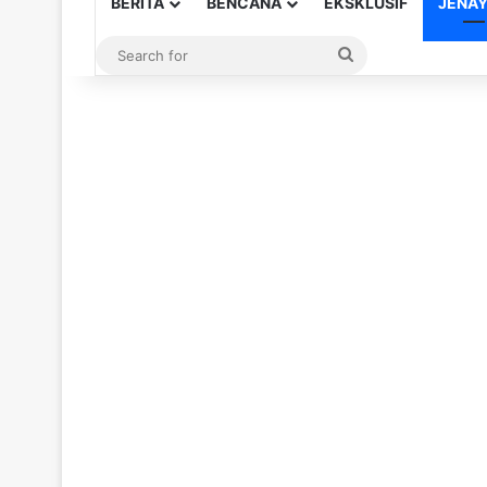
BERITA
BENCANA
EKSKLUSIF
JENA
Search
for