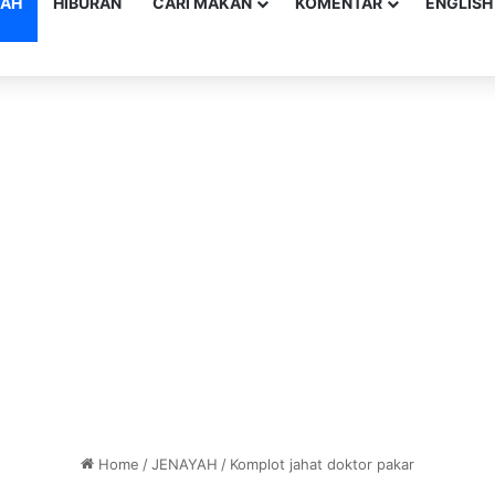
YAH
HIBURAN
CARI MAKAN
KOMENTAR
ENGLISH
Home
/
JENAYAH
/
Komplot jahat doktor pakar