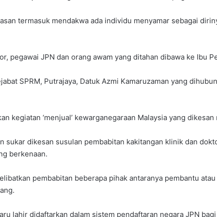
asan termasuk mendakwa ada individu menyamar sebagai diriny
tor, pegawai JPN dan orang awam yang ditahan dibawa ke Ibu Pe
Pejabat SPRM, Putrajaya, Datuk Azmi Kamaruzaman yang dihubu
 kegiatan ‘menjual’ kewarganegaraan Malaysia yang dikesan mul
an sukar dikesan susulan pembabitan kakitangan klinik dan dok
ng berkenaan.
melibatkan pembabitan beberapa pihak antaranya pembantu atau 
lang.
 lahir didaftarkan dalam sistem pendaftaran negara JPN bagi 