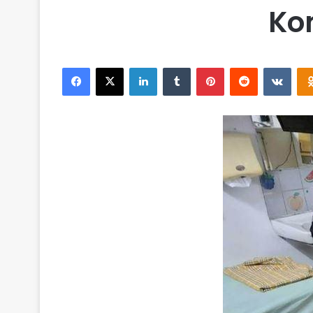
Ko
Facebook
X
LinkedIn
Tumblr
Pinterest
Reddit
VKontakte