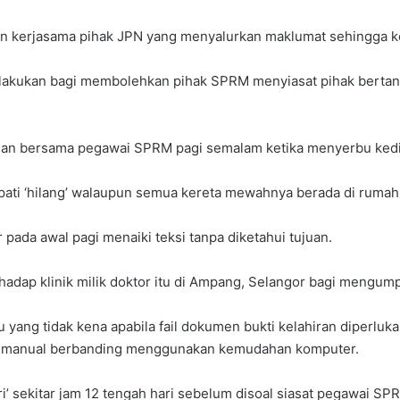
an kerjasama pihak JPN yang menyalurkan maklumat sehingga keg
n dilakukan bagi membolehkan pihak SPRM menyiasat pihak bert
uan bersama pegawai SPRM pagi semalam ketika menyerbu kediam
apati ‘hilang’ walaupun semua kereta mewahnya berada di rumah
 pada awal pagi menaiki teksi tanpa diketahui tujuan.
hadap klinik milik doktor itu di Ampang, Selangor bagi mengum
g tidak kena apabila fail dokumen bukti kelahiran diperlukan
a manual berbanding menggunakan kemudahan komputer.
ri’ sekitar jam 12 tengah hari sebelum disoal siasat pegawai SP