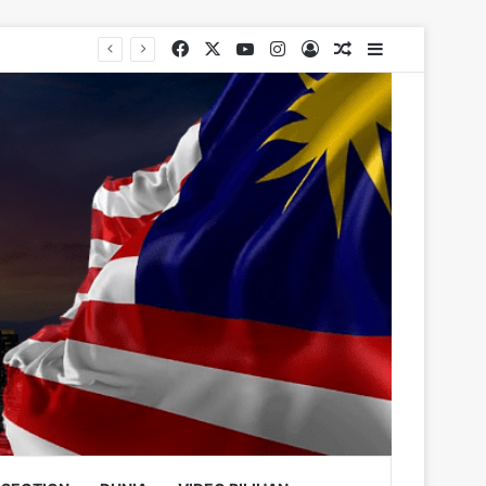
Facebook
X
YouTube
Instagram
Log In
Random Article
Sidebar