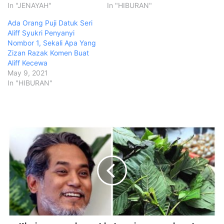
In "JENAYAH"
In "HIBURAN"
Ada Orang Puji Datuk Seri
Aliff Syukri Penyanyi
Nombor 1, Sekali Apa Yang
Zizan Razak Komen Buat
Aliff Kecewa
May 9, 2021
In "HIBURAN"
K
h
a
i
r
y
g
e
s