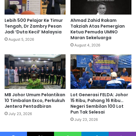
a
a
p
t
a
a
Lebih 500 Pelajar Ke Timur
Ahmad Zahid Rakam
t
n
Tengah, Dr Zambry Pesan
Takziah Atas Pemergian
a
T
Jadi ‘Duta Kecil’ Malaysia
Ketua Pemuda UMNO
n
Maran Sekeluarga
e
August 5, 2026
p
n
August 4, 2026
e
t
k
e
e
r
b
a
u
M
n
a
k
l
MB Johor Umum Pelantikan
Lot Generasi FELDA: Johor
e
a
10 Timbalan Exco, Perkukuh
15 Ribu, Pahang 16 Ribu…
c
y
Jentera Pentadbiran
Negeri Sembilan 100 Lot
i
s
Pun Tak Selesai
l
July 23, 2026
i
July 23, 2026
a
j
a