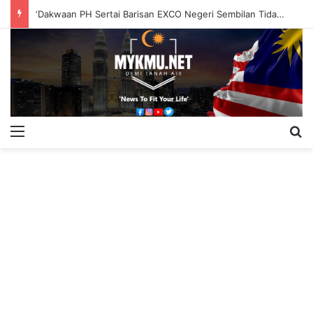
‘Dakwaan PH Sertai Barisan EXCO Negeri Sembilan Tidak Berasas’
Menu
S