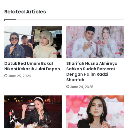
u
a
k
n
Related Articles
d
a
g
e
m
p
a
b
u
Datuk Red Umum Bakal
Sharifah Husna Akhirnya
m
Nikahi Kekasih Julai Depan
Sahkan Sudah Bercerai
i
Dengan Halim Radzi
June 25, 2026
Sharifah
k
u
June 24, 2026
a
t
l
a
g
i