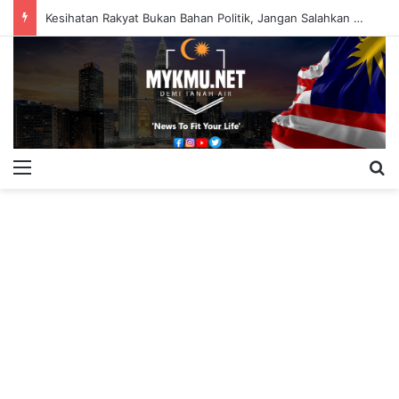
Kesihatan Rakyat Bukan Bahan Politik, Jangan Salahkan Onn Hafiz – Haslinda Salleh
Menu
S