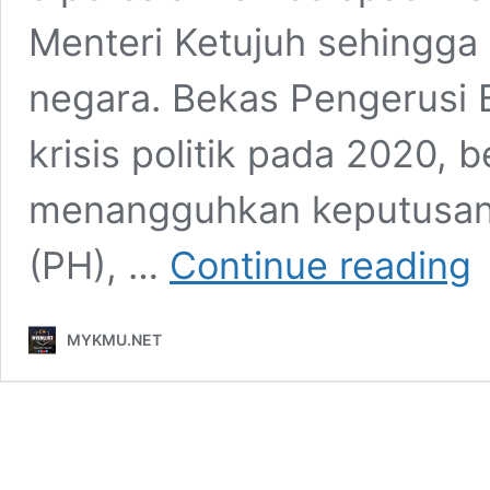
Menteri Ketujuh sehingga 
negara. Bekas Pengerusi 
krisis politik pada 2020, 
menangguhkan keputusan 
Ma
(PH), …
Continue reading
pe
ke
be
MYKMU.NET
ta
se
ku
ke
An