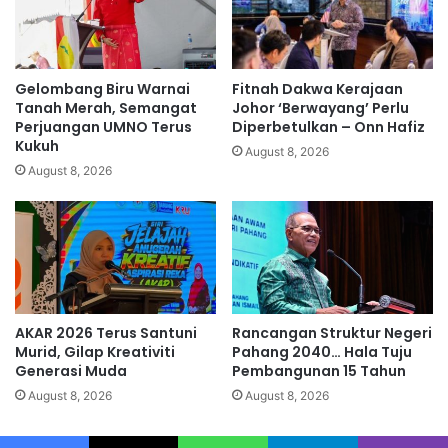
P
k
a
a
s
n
,
H
Gelombang Biru Warnai
Fitnah Dakwa Kerajaan
k
a
Tanah Merah, Semangat
Johor ‘Berwayang’ Perlu
a
s
Perjuangan UMNO Terus
Diperbetulkan – Onn Hafiz
l
Kukuh
i
August 8, 2026
a
l
August 8, 2026
u
S
b
i
e
a
r
s
a
a
n
t
i
a
AKAR 2026 Terus Santuni
Rancangan Struktur Negeri
b
n
Murid, Gilap Kreativiti
Pahang 2040… Hala Tuju
u
T
Generasi Muda
Pembangunan 15 Tahun
b
e
a
August 8, 2026
August 8, 2026
r
r
h
D
a