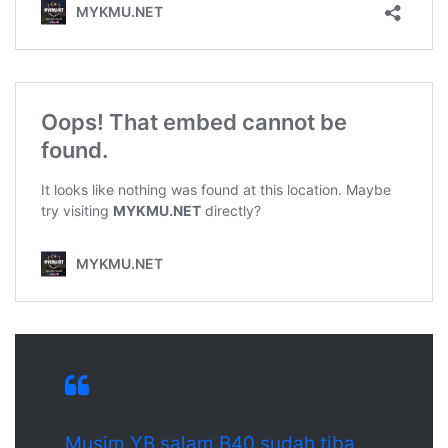
Musim YB salam B40 sudah tiba