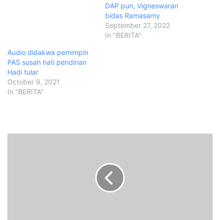
DAP pun, Vigneswaran
bidas Ramasamy
September 27, 2022
In "BERITA"
Audio didakwa pemimpin
PAS susah hati pendirian
Hadi tular
October 9, 2021
In "BERITA"
S
a
n
u
s
i
j
a