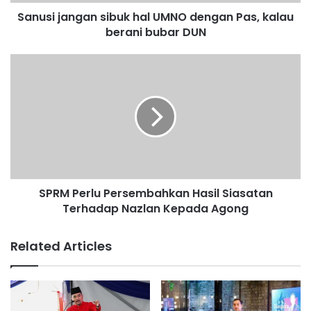
n
Sanusi jangan sibuk hal UMNO dengan Pas, kalau
g
berani bubar DUN
a
n
s
S
i
P
b
R
u
M
k
P
h
e
a
r
l
l
U
u
M
SPRM Perlu Persembahkan Hasil Siasatan
P
N
Terhadap Nazlan Kepada Agong
e
O
r
d
s
Related Articles
e
e
n
m
g
b
a
a
n
h