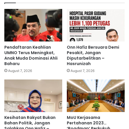
J
y
t
a
a
m
n
e
d
n
i
g
n
a
g
k
Pendaftaran Keahlian
Onn Hafiz Bersuara Demi
-
u
UMNO Terus Meningkat,
Pesakit, Jangan
T
m
Anak Muda Dominasi Ahli
Diputarbelitkan –
o
Baharu
Hasrunizah
i
k
n
August 7, 2026
August 7, 2026
M
t
a
a
t
Z
a
h
i
d
Kesihatan Rakyat Bukan
MoU Kerjasama
b
Bahan Politik, Jangan
Pertahanan 2023…
u
Salahkan Onn Hafiz –
‘Roadmap’ Perkukuh