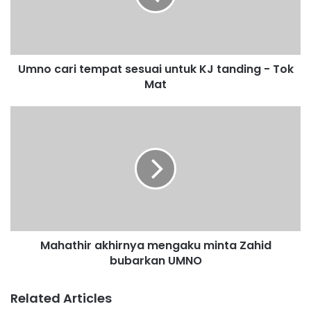
a
r
i
t
Umno cari tempat sesuai untuk KJ tanding - Tok
e
Mat
m
p
a
M
t
a
s
h
e
a
s
t
u
h
a
i
i
r
u
a
n
Mahathir akhirnya mengaku minta Zahid
k
t
bubarkan UMNO
h
u
i
k
r
Related Articles
K
n