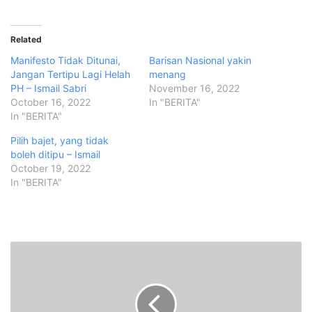
Related
Manifesto Tidak Ditunai,
Barisan Nasional yakin
Jangan Tertipu Lagi Helah
menang
PH – Ismail Sabri
November 16, 2022
October 16, 2022
In "BERITA"
In "BERITA"
Pilih bajet, yang tidak
boleh ditipu – Ismail
October 19, 2022
In "BERITA"
U
m
n
o
c