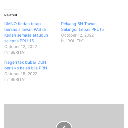
Related
UMNO Kedah tetap
Peluang BN Tawan
bersedia lawan PAS di
Selangor Lepas PRU15
Kedah semasa ataupun
October 12, 2022
selepas PRU-15
In "POLITIK"
October 12, 2022
In "BERITA"
Negeri tak bubar DUN
berisiko kalah bila PRN
October 15, 2022
In "BERITA"
S
i
s
t