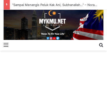
“Sampai Menangis Peluk Kak Ani, Subhanallah…” – Noraniza Idris
Menu
S