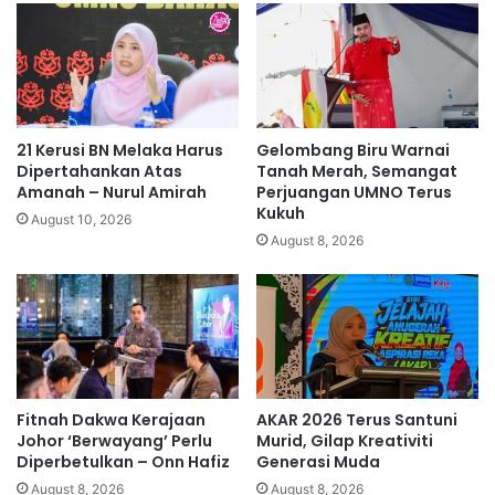
a
A
n
n
l
w
e
a
b
r
i
I
h
b
21 Kerusi BN Melaka Harus
Gelombang Biru Warnai
s
r
Dipertahankan Atas
Tanah Merah, Semangat
t
a
Amanah – Nurul Amirah
Perjuangan UMNO Terus
Kukuh
a
h
August 10, 2026
b
i
August 8, 2026
i
m
l
?
l
Fitnah Dakwa Kerajaan
AKAR 2026 Terus Santuni
Johor ‘Berwayang’ Perlu
Murid, Gilap Kreativiti
Diperbetulkan – Onn Hafiz
Generasi Muda
August 8, 2026
August 8, 2026