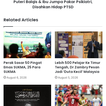
Puteri Balqis & Ibu Jumpa Pakar Psikiatri,
v
q
e
Disahkan Hidap PTSD
i
o
s
n
&
Related Articles
'
I
d
b
a
u
r
J
i
u
U
m
M
p
N
a
O
P
Perak Sasar 50 Pingat
Lebih 500 Pelajar Ke Timur
a
Emas SUKMA, 25 Para
Tengah, Dr Zambry Pesan
k
SUKMA
Jadi ‘Duta Kecil’ Malaysia
a
August 6, 2026
August 5, 2026
r
P
s
i
k
i