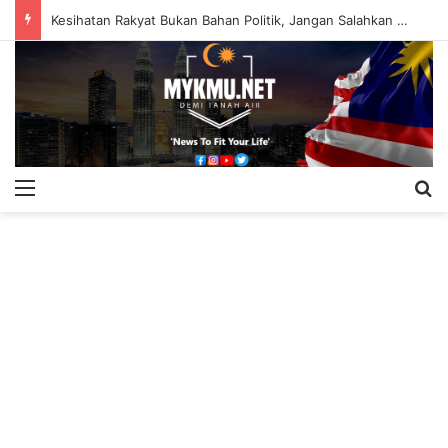
Kesihatan Rakyat Bukan Bahan Politik, Jangan Salahkan Onn Hafiz – Haslinda Salleh
Menu
S