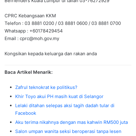
Befrienders Kuala Lumpur di talian 03-76272929
CPRC Kebangsaan KKM
Telefon : 03 8881 0200 / 03 8881 0600 / 03 8881 0700
Whatsapp : +60178429454
Email :
cprc@moh.gov.my
Kongsikan kepada keluarga dan rakan anda
Baca Artikel Menarik:
Zafrul teknokrat ke politikus?
Khir Toyo akui PH masih kuat di Selangor
Lelaki ditahan selepas aksi tagih dadah tular di
Facebook
Aku terima nikahnya dengan mas kahwin RM500 juta
Salon umpan wanita seksi beroperasi tanpa lesen