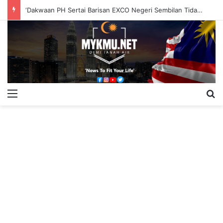
‘Dakwaan PH Sertai Barisan EXCO Negeri Sembilan Tidak Berasas’
Menu
S