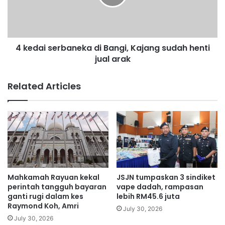
l
i
a
s
h
e
K
r
o
4 kedai serbaneka di Bangi, Kajang sudah henti
b
t
jual arak
a
a
n
B
e
Related Articles
a
k
y
a
u
d
e
i
m
B
a
a
s
n
s
g
e
i
Mahkamah Rayuan kekal
JSJN tumpaskan 3 sindiket
j
,
perintah tangguh bayaran
vape dadah, rampasan
a
K
ganti rugi dalam kes
lebih RM45.6 juta
k
Raymond Koh, Amri
a
July 30, 2026
2
j
July 30, 2026