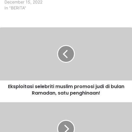
December 15, 2022
In "BERITA"
E
k
s
p
l
o
i
t
a
Eksploitasi selebriti muslim promosi judi di bulan
s
Ramadan, satu penghinaan!
i
s
e
B
l
u
e
d
b
a
r
k