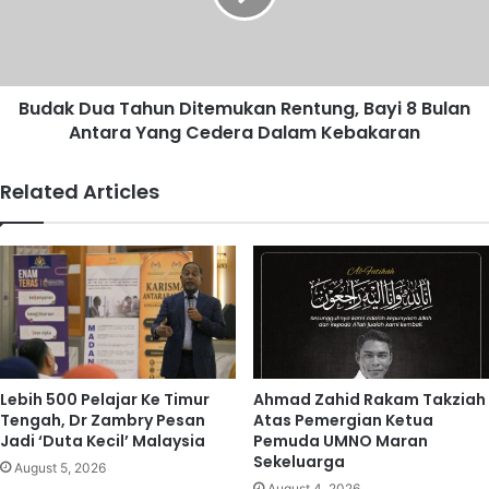
i
D
t
u
i
a
m
T
u
Budak Dua Tahun Ditemukan Rentung, Bayi 8 Bulan
a
s
Antara Yang Cedera Dalam Kebakaran
h
l
u
i
n
Related Articles
m
D
p
i
r
t
o
e
m
m
o
u
s
k
i
a
j
n
Lebih 500 Pelajar Ke Timur
Ahmad Zahid Rakam Takziah
u
R
Tengah, Dr Zambry Pesan
Atas Pemergian Ketua
d
e
Jadi ‘Duta Kecil’ Malaysia
Pemuda UMNO Maran
i
n
Sekeluarga
August 5, 2026
d
t
August 4, 2026