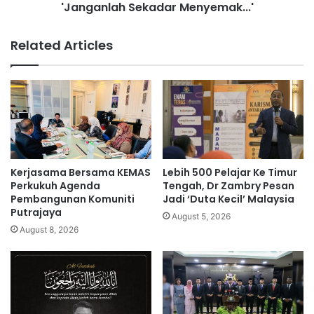
r
'Janganlah Sekadar Menyemak...'
a
a
n
n
U
Related Articles
a
l
P
a
o
s
n
I
t
s
e
u
n
'
g
P
P
e
Kerjasama Bersama KEMAS
Lebih 500 Pelajar Ke Timur
u
n
Perkukuh Agenda
Tengah, Dr Zambry Pesan
a
y
Pembangunan Komuniti
Jadi ‘Duta Kecil’ Malaysia
s
Putrajaya
a
August 5, 2026
a
n
August 8, 2026
,
y
M
i
a
S
k
e
a
g
n