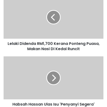
e
l
a
k
i
D
i
d
Lelaki Didenda RM1,700 Kerana Ponteng Puasa,
e
Makan Nasi Di Kedai Runcit
n
d
a
H
R
a
M
b
1
s
,
a
7
h
0
H
0
a
K
s
e
Habsah Hassan Ulas Isu 'Penyanyi Segera'
s