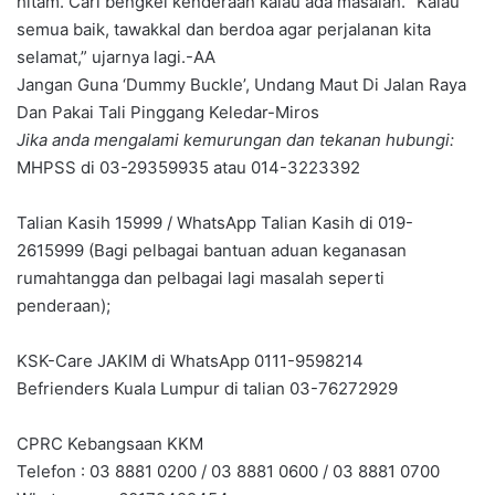
hitam. Cari bengkel kenderaan kalau ada masalah. “Kalau
semua baik, tawakkal dan berdoa agar perjalanan kita
selamat,” ujarnya lagi.-AA
Jangan Guna ‘Dummy Buckle’, Undang Maut Di Jalan Raya
Dan Pakai Tali Pinggang Keledar-Miros
Jika anda mengalami kemurungan dan tekanan hubungi:
MHPSS di 03-29359935 atau 014-3223392
Talian Kasih 15999 / WhatsApp Talian Kasih di 019-
2615999 (Bagi pelbagai bantuan aduan keganasan
rumahtangga dan pelbagai lagi masalah seperti
penderaan);
KSK-Care JAKIM di WhatsApp 0111-9598214
Befrienders Kuala Lumpur di talian 03-76272929
CPRC Kebangsaan KKM
Telefon : 03 8881 0200 / 03 8881 0600 / 03 8881 0700