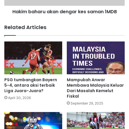
e
a
r
Hakim baharu akan dengar kes saman 1MDB
r
t
u
u
a
Related Articles
d
k
u
a
n
n
g
d
’
e
d
n
a
g
l
a
a
r
PSG tumbangkan Bayern
Mampukah Anwar
m
k
5-4, antara aksi terbaik
Membawa Malaysia Keluar
g
e
Liga Juara-Juara?
Dari Masalah Kemelut
a
Fiskal
s
April 30, 2026
m
s
September 29, 2025
b
a
a
m
r
a
m
n