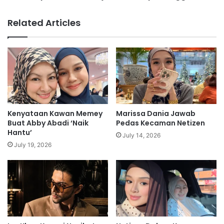
a
a
t
h
Related Articles
d
j
i
a
D
t
a
u
t
h
a
,
r
d
a
i
n
t
Kenyataan Kawan Memey
Marissa Dania Jawab
M
i
Buat Abby Abadi ‘Naik
Pedas Kecaman Netizen
e
m
Hantu’
July 14, 2026
r
p
July 19, 2026
d
a
e
t
k
a
a
n
g
g
a