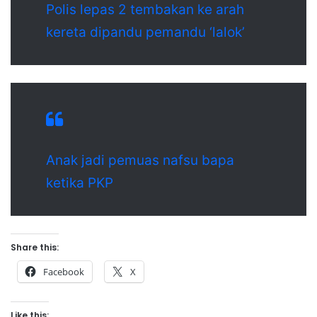
Polis lepas 2 tembakan ke arah
kereta dipandu pemandu ‘lalok’
Anak jadi pemuas nafsu bapa
ketika PKP
Share this:
Facebook
X
Like this: