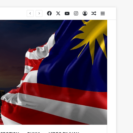
Facebook
X
YouTube
Instagram
Log In
Random Article
Sidebar