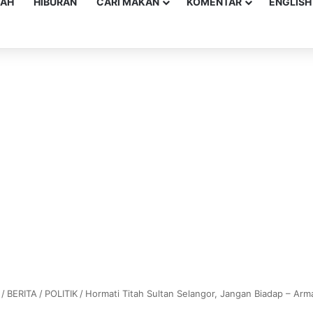
YAH
HIBURAN
CARI MAKAN
KOMENTAR
ENGLISH
/
BERITA
/
POLITIK
/
Hormati Titah Sultan Selangor, Jangan Biadap – Ar