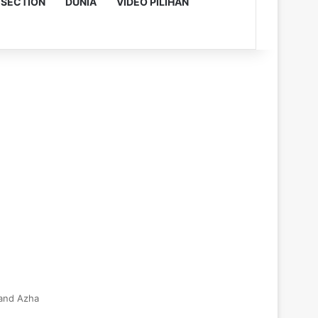
 SECTION
DUNIA
VIDEO PILIHAN
mand Azha