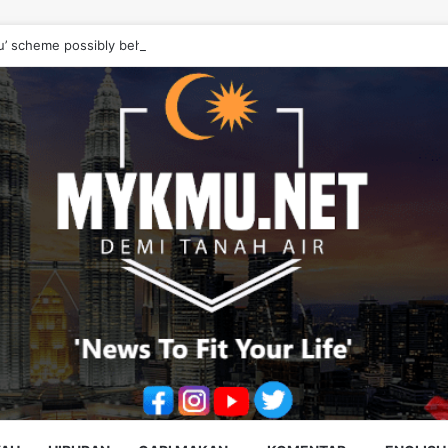
u’ scheme possibly behind disappearance of family of three — police