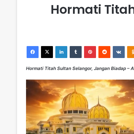
Hormati Tita
Facebook
X
LinkedIn
Tumblr
Pinterest
Reddit
VKontakte
Hormati Titah Sultan Selangor, Jangan Biadap –