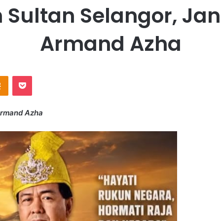
h Sultan Selangor, Ja
Armand Azha
Odnoklassniki
Pocket
 Armand Azha