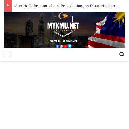
Onn Hafiz Bersuara Demi Pesakit, Jangan Diputarbelitkan – Hasrunizah
Menu
S