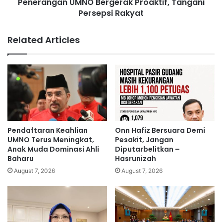
R
Penerangan UMNO Bergerak Proaktif, Tangani
n
M
Persepsi Rakyat
U
1
M
4
N
Related Articles
3
O
,
B
2
e
3
r
9
g
D
e
i
r
k
a
u
k
Pendaftaran Keahlian
Onn Hafiz Bersuara Demi
m
P
UMNO Terus Meningkat,
Pesakit, Jangan
p
r
Anak Muda Dominasi Ahli
Diputarbelitkan –
u
Baharu
Hasrunizah
o
l
a
August 7, 2026
August 7, 2026
B
k
a
t
n
i
t
f
u
,