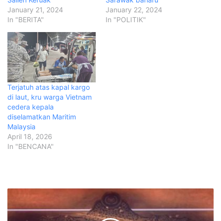
January 21, 2024
January 22, 2024
In "BERITA"
In "POLITIK"
Terjatuh atas kapal kargo
di laut, kru warga Vietnam
cedera kepala
diselamatkan Maritim
Malaysia
April 18, 2026
In "BENCANA"
S
a
y