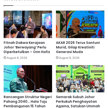
i
i
l
,
e
p
k
e
s
n
-
g
A
a
g
m
o
a
Fitnah Dakwa Kerajaan
AKAR 2026 Terus Santuni
n
l
Johor ‘Berwayang’ Perlu
Murid, Gilap Kreativiti
g
i
Diperbetulkan – Onn Hafiz
Generasi Muda
l
August 8, 2026
August 8, 2026
m
u
s
i
h
i
r
Rancangan Struktur Negeri
Semarak Subuh Johor
m
Pahang 2040… Hala Tuju
Perkukuh Penghayatan
a
Pembangunan 15 Tahun
Agama, Satukan Ummah
h