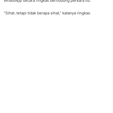
WhatsApp secara ringkas berhubung perkara itu.
“Sihat..tetapi tidak berapa sihat,” katanya ringkas.