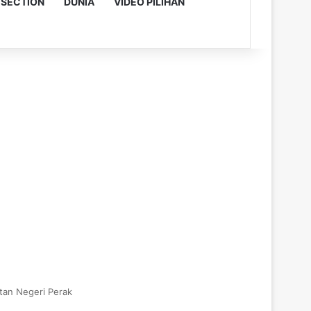
 SECTION
DUNIA
VIDEO PILIHAN
atan Negeri Perak