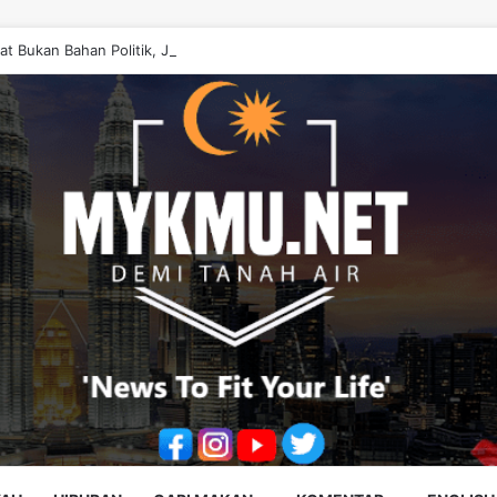
at Bukan Bahan Politik, Jangan Salahkan Onn Hafiz – Haslinda Salleh