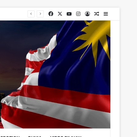
Facebook
X
YouTube
Instagram
Log In
Random Article
Sidebar