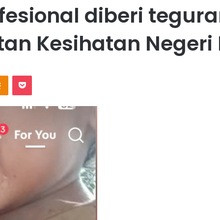
ofesional diberi tegur
an Kesihatan Negeri
Odnoklassniki
Pocket