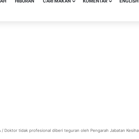
YAH
HIBURAN
CARI MAKAN
KOMENTAR
ENGLISH
A
/
Doktor tidak profesional diberi teguran oleh Pengarah Jabatan Kesih