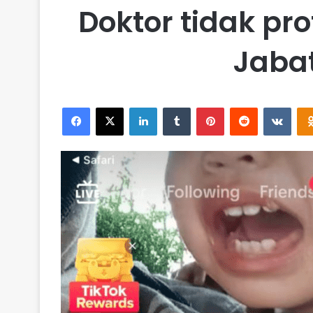
Doktor tidak pr
Jabat
Facebook
X
LinkedIn
Tumblr
Pinterest
Reddit
VKontakte