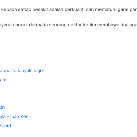
 kepada setiap pesakit adalah berkualiti dan mematuhi garis p
 layanan buruk daripada seorang doktor ketika membawa dua an
nal ‘dilanyak’ lagi?
bam
sin
ya – Lian Ker
Zahid