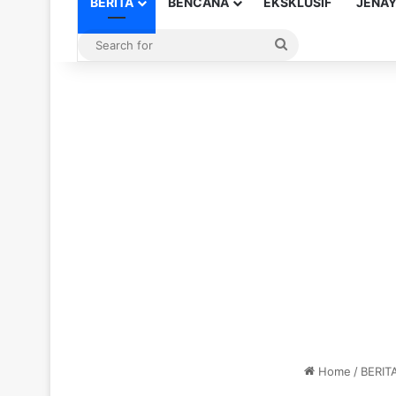
BERITA
BENCANA
EKSKLUSIF
JENA
Search
for
Home
/
BERIT