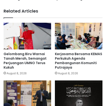
r
k
k
a
Related Articles
a
j
n
e
n
l
y
a
a
s
s
p
e
e
m
n
e
d
Gelombang Biru Warnai
Kerjasama Bersama KEMAS
n
i
Tanah Merah, Semangat
Perkukuh Agenda
j
r
Perjuangan UMNO Terus
Pembangunan Komuniti
a
Kukuh
Putrajaya
i
k
a
August 8, 2026
August 8, 2026
2
n
t
k
a
e
h
r
u
a
n
j