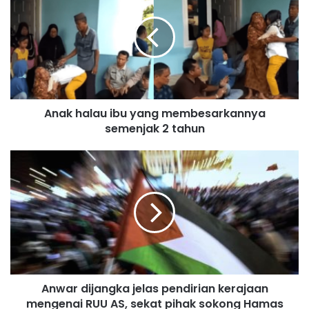
a
k
h
a
l
a
u
Anak halau ibu yang membesarkannya
i
semenjak 2 tahun
b
u
y
A
a
n
n
w
g
a
m
r
e
d
m
i
b
j
e
a
s
Anwar dijangka jelas pendirian kerajaan
n
a
mengenai RUU AS, sekat pihak sokong Hamas
g