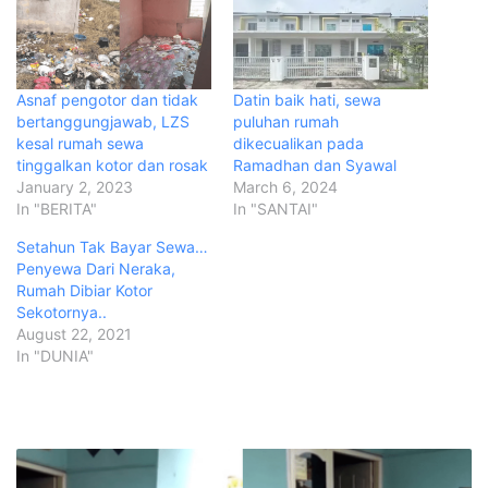
Asnaf pengotor dan tidak
Datin baik hati, sewa
bertanggungjawab, LZS
puluhan rumah
kesal rumah sewa
dikecualikan pada
tinggalkan kotor dan rosak
Ramadhan dan Syawal
January 2, 2023
March 6, 2024
In "BERITA"
In "SANTAI"
Setahun Tak Bayar Sewa…
Penyewa Dari Neraka,
Rumah Dibiar Kotor
Sekotornya..
August 22, 2021
In "DUNIA"
A
n