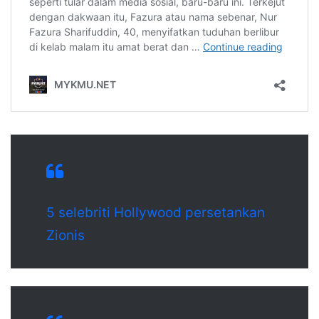
5 selebriti Hollywood persetankan
Zionis