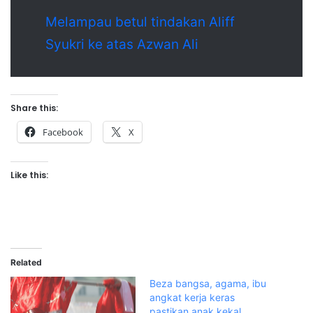
Melampau betul tindakan Aliff
Syukri ke atas Azwan Ali
Share this:
Facebook
X
Like this:
Related
Beza bangsa, agama, ibu
angkat kerja keras
pastikan anak kekal