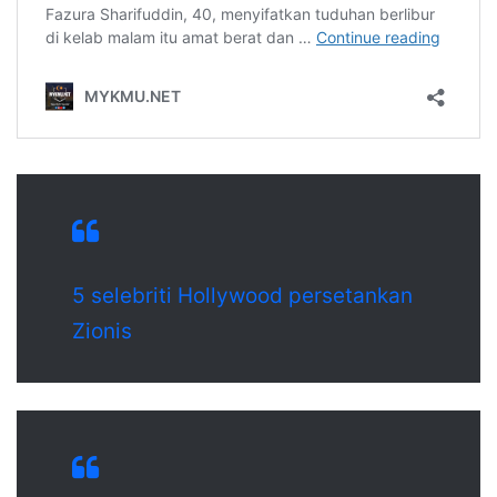
5 selebriti Hollywood persetankan
Zionis