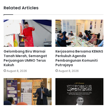
u
a
Related Articles
k
l
b
t
a
i
k
n
a
g
r
g
m
a
o
l
t
r
Gelombang Biru Warnai
Kerjasama Bersama KEMAS
o
u
Tanah Merah, Semangat
Perkukuh Agenda
s
m
Perjuangan UMNO Terus
Pembangunan Komuniti
Kukuh
Putrajaya
i
a
k
h
August 8, 2026
August 8, 2026
a
k
l
o
t
o
r
,
r