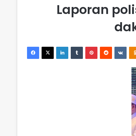
Laporan poli
dak
Facebook
X
LinkedIn
Tumblr
Pinterest
Reddit
VKontakte