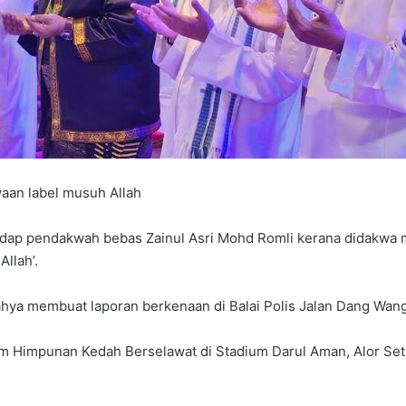
waan label musuh Allah
adap pendakwah bebas Zainul Asri Mohd Romli kerana didakwa
llah’.
ya membuat laporan berkenaan di Balai Polis Jalan Dang Wangi, 
am Himpunan Kedah Berselawat di Stadium Darul Aman, Alor Seta