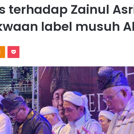
s terhadap Zainul Asr
waan label musuh A
Odnoklassniki
Pocket