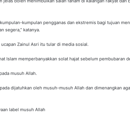
n jelas boleh menimbulkan salah faham di kalangan rakyat dan
h kumpulan-kumpulan pengganas dan ekstremis bagi tujuan meng
an segera,” katanya.
pan Zainul Asri itu tular di media sosial.
mat Islam memperbanyakkan solat hajat sebelum pembubaran d
pada musuh Allah.
da dijatuhkan oleh musuh-musuh Allah dan dimenangkan agama A
waan label musuh Allah