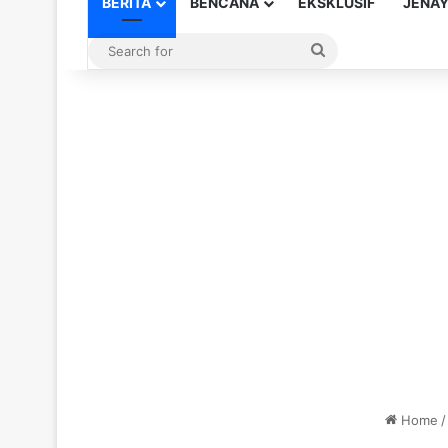
BERITA
BENCANA
EKSKLUSIF
JENA
Search
for
Home
/