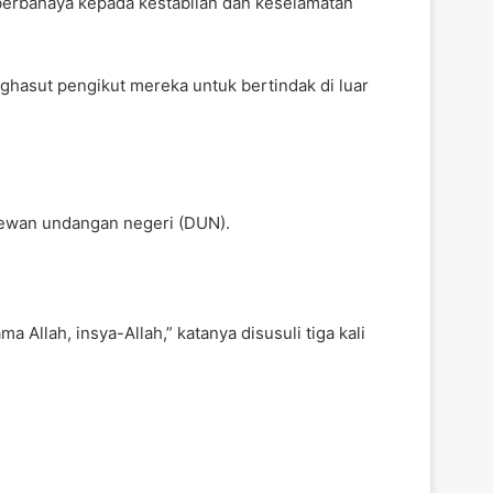
 berbahaya kepada kestabilan dan keselamatan
hasut pengikut mereka untuk bertindak di luar
ewan undangan negeri (DUN).
llah, insya-Allah,” katanya disusuli tiga kali