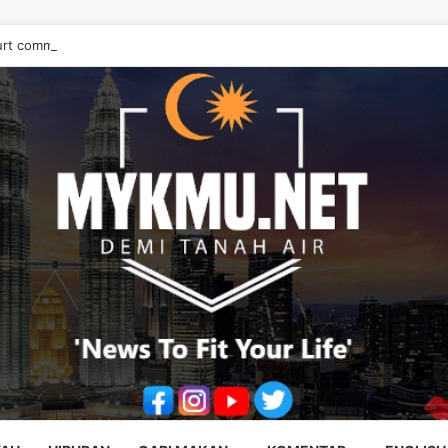
urt commutes ex-soldier’s death sentence to 40 years