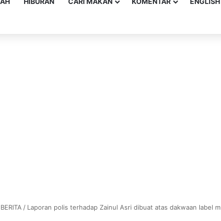
YAH
HIBURAN
CARI MAKAN
KOMENTAR
ENGLISH
BERITA
/
Laporan polis terhadap Zainul Asri dibuat atas dakwaan label 