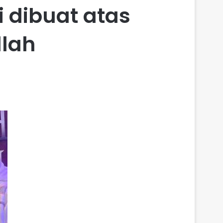
i dibuat atas
llah