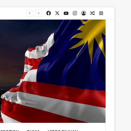
Facebook
X
YouTube
Instagram
Log In
Random Article
Sidebar