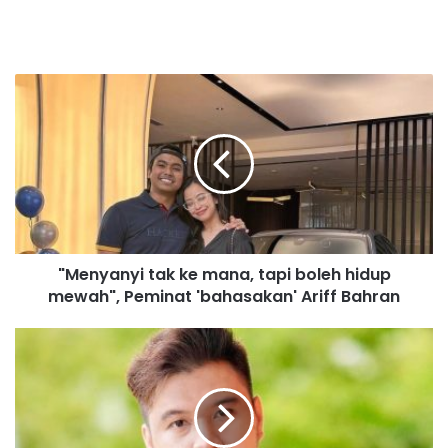
"
M
e
n
y
a
n
y
i
"Menyanyi tak ke mana, tapi boleh hidup
t
mewah", Peminat 'bahasakan' Ariff Bahran
a
k
k
L
e
a
m
k
a
o
n
n
a
a