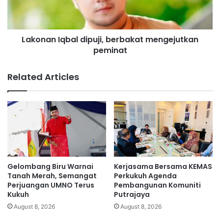
,
n
t
I
a
q
p
Lakonan Iqbal dipuji, berbakat mengejutkan
b
i
peminat
a
b
l
o
d
Related Articles
l
i
e
p
h
u
h
j
i
i
d
,
u
b
p
e
m
r
Gelombang Biru Warnai
Kerjasama Bersama KEMAS
e
b
Tanah Merah, Semangat
Perkukuh Agenda
w
a
Perjuangan UMNO Terus
Pembangunan Komuniti
a
Kukuh
Putrajaya
k
h
a
August 8, 2026
August 8, 2026
"
t