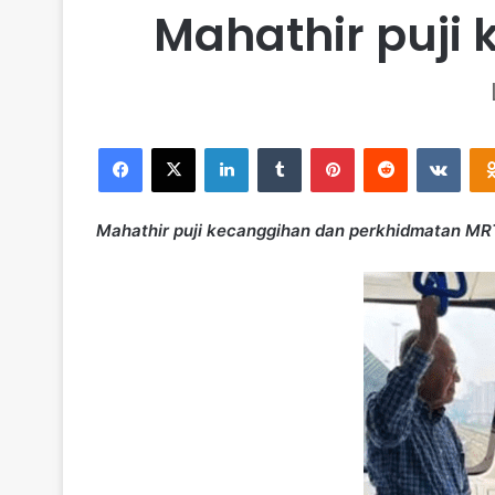
Mahathir puji
Facebook
X
LinkedIn
Tumblr
Pinterest
Reddit
VKontakte
Mahathir puji kecanggihan dan perkhidmatan MR