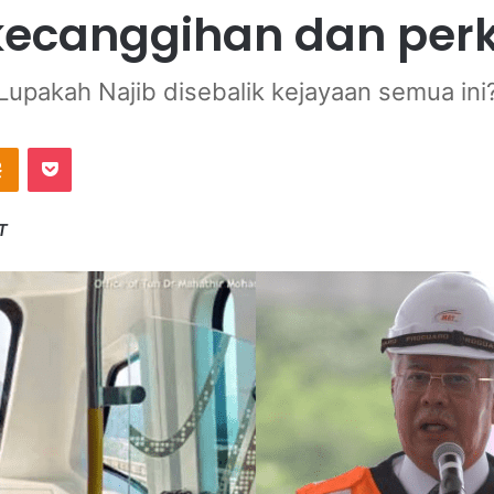
 kecanggihan dan pe
Lupakah Najib disebalik kejayaan semua ini
Odnoklassniki
Pocket
T