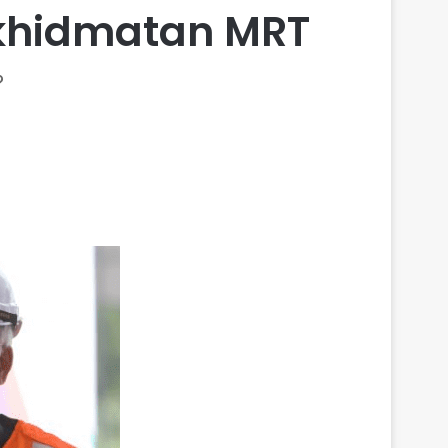
rkhidmatan MRT
?