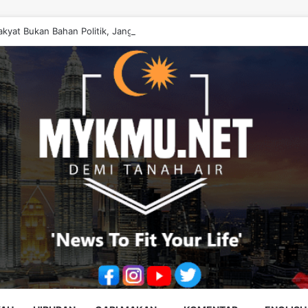
akyat Bukan Bahan Politik, Jangan Salahkan Onn Hafiz – Haslinda Salleh