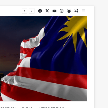
Facebook
X
YouTube
Instagram
Log In
Random Article
Sidebar