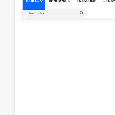
BERITA
BENCANA
EKSKLUSIF
JENA
Search
for