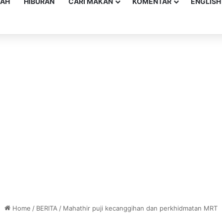
YAH
HIBURAN
CARI MAKAN
KOMENTAR
ENGLISH
Home
/
BERITA
/
Mahathir puji kecanggihan dan perkhidmatan MRT