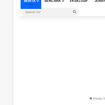
BERITA
BENCANA
EKSKLUSIF
JENA
Search
for
Home
/