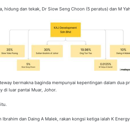
a, hidung dan tekak, Dr Siow Seng Choon (5 peratus) dan M Yah
ateway bermakna baginda mempunyai kepentingan dalam dua pro
 di luar pantai Muar, Johor.
itu.
n Ibrahim dan Daing A Malek, rakan kongsi ketiga ialah K Energ