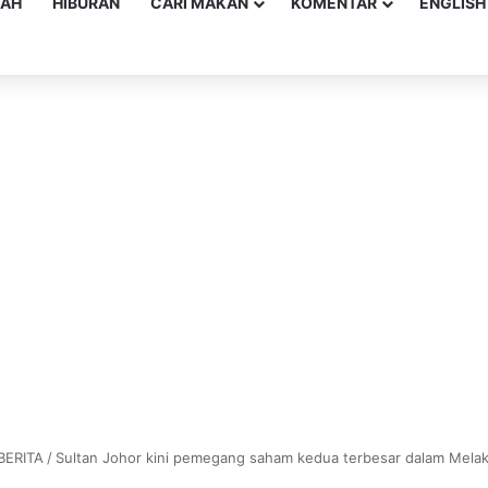
YAH
HIBURAN
CARI MAKAN
KOMENTAR
ENGLISH
BERITA
/
Sultan Johor kini pemegang saham kedua terbesar dalam Mela