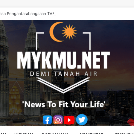
sa Pengantarabangsaan TVET, Perkukuh Kerjasama Pendidikan Dengan 