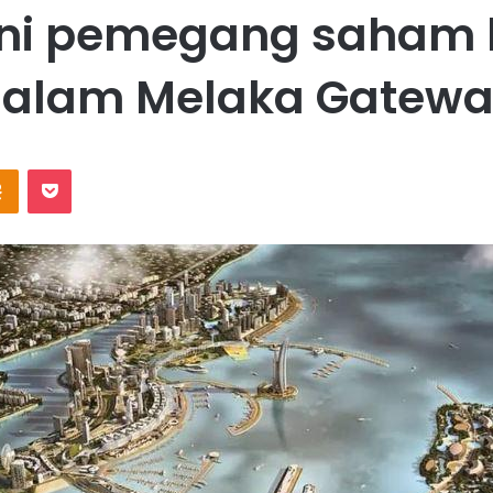
kini pemegang saham 
alam Melaka Gatew
Odnoklassniki
Pocket