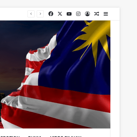
Facebook
X
YouTube
Instagram
Log In
Random Article
Sidebar
Australia