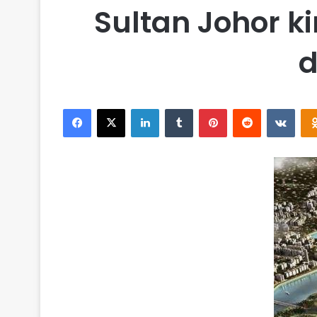
Sultan Johor 
d
Facebook
X
LinkedIn
Tumblr
Pinterest
Reddit
VKontakte