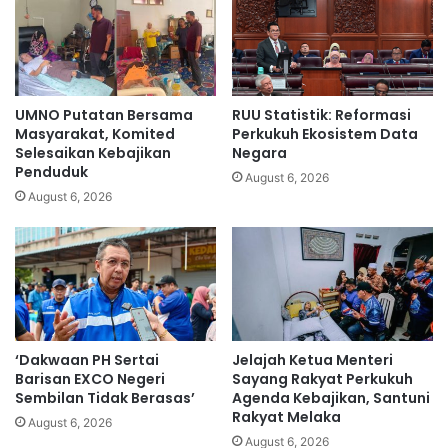
a
k
r
o
n
n
a
t
m
e
u
r
UMNO Putatan Bersama
RUU Statistik: Reformasi
n
k
Masyarakat, Komited
Perkukuh Ekosistem Data
t
a
Selesaikan Kebajikan
Negara
e
Penduduk
y
August 6, 2026
t
a
August 6, 2026
a
A
p
s
a
i
k
a
a
,
n
k
d
e
‘Dakwaan PH Sertai
Jelajah Ketua Menteri
i
-
Barisan EXCO Negeri
Sayang Rakyat Perkukuh
d
4
Sembilan Tidak Berasas’
Agenda Kebajikan, Santuni
e
d
Rakyat Melaka
n
August 6, 2026
u
August 6, 2026
d
n