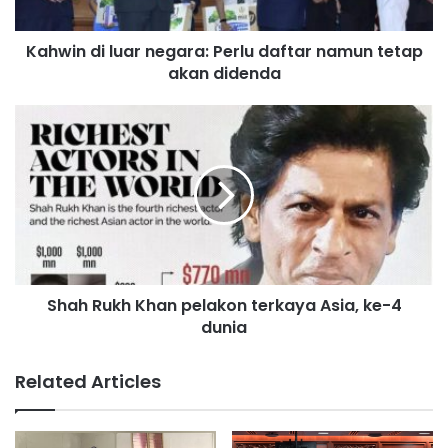
i
l
Kahwin di luar negara: Perlu daftar namun tetap
u
akan didenda
a
r
n
S
e
h
g
a
a
h
r
R
a
u
:
k
P
h
e
K
r
Shah Rukh Khan pelakon terkaya Asia, ke-4
h
l
dunia
a
u
n
d
p
Related Articles
a
e
f
l
t
a