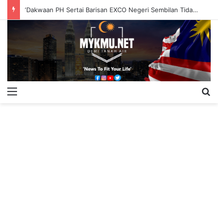
‘Dakwaan PH Sertai Barisan EXCO Negeri Sembilan Tidak Berasas’
Menu
S