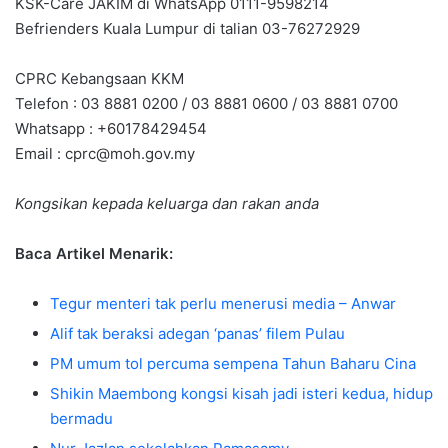
KSK-Care JAKIM di WhatsApp 0111-9598214
Befrienders Kuala Lumpur di talian 03-76272929
CPRC Kebangsaan KKM
Telefon : 03 8881 0200 / 03 8881 0600 / 03 8881 0700
Whatsapp : +60178429454
Email :
cprc@moh.gov.my
Kongsikan kepada keluarga dan rakan anda
Baca Artikel Menarik:
Tegur menteri tak perlu menerusi media – Anwar
Alif tak beraksi adegan ‘panas’ filem Pulau
PM umum tol percuma sempena Tahun Baharu Cina
Shikin Maembong kongsi kisah jadi isteri kedua, hidup
bermadu