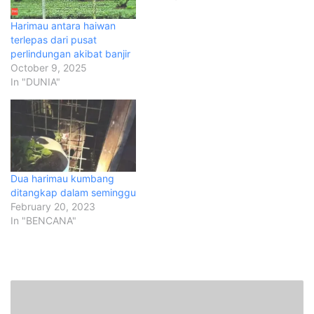
Harimau antara haiwan
terlepas dari pusat
perlindungan akibat banjir
October 9, 2025
In "DUNIA"
Dua harimau kumbang
ditangkap dalam seminggu
February 20, 2023
In "BENCANA"
‘
K