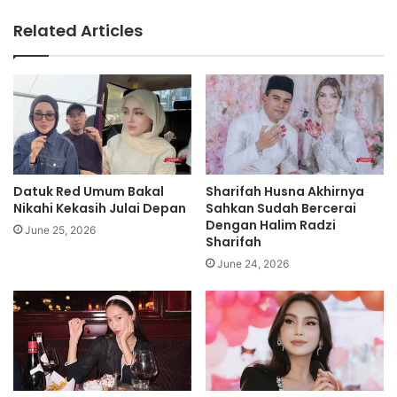
d
g
Related Articles
i
g
h
a
a
l
l
s
a
t
n
o
g
k
a
i
n
n
Datuk Red Umum Bakal
Sharifah Husna Akhirnya
G
,
Nikahi Kekasih Julai Depan
Sahkan Sudah Bercerai
P
l
Dengan Halim Radzi
June 25, 2026
S
Sharifah
u
k
n
June 24, 2026
e
j
r
u
j
r
a
k
s
a
a
k
m
i