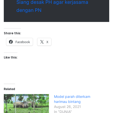
Siang desak PH agar kerjasama
dengan PN
Share this:
Facebook
X
Like this:
Related
Model parah diterkam
harimau bintang
August 26, 2021
In "DUNIA"