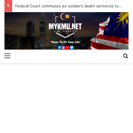
Federal Court commutes ex-soldier’s death sentence to 40 years
Menu
S