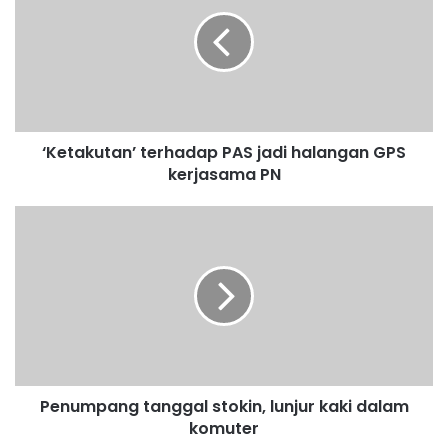
e
t
a
k
u
t
a
‘Ketakutan’ terhadap PAS jadi halangan GPS
n
kerjasama PN
’
t
e
P
r
e
h
n
a
u
d
m
a
p
p
a
P
n
A
g
S
Penumpang tanggal stokin, lunjur kaki dalam
t
j
komuter
a
a
n