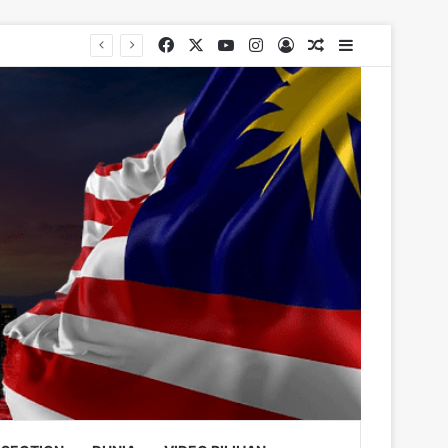
Facebook
X
YouTube
Instagram
Log In
Random Article
Sidebar