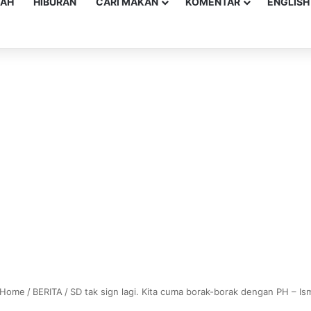
YAH
HIBURAN
CARI MAKAN
KOMENTAR
ENGLISH
Home
/
BERITA
/
SD tak sign lagi. Kita cuma borak-borak dengan PH – Ism