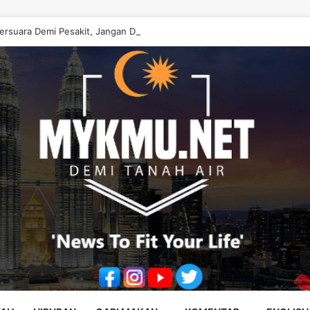
ersuara Demi Pesakit, Jangan Diputarbelitkan – Hasrunizah