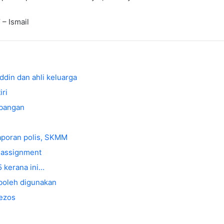
 – Ismail
din dan ahli keluarga
iri
rbangan
laporan polis, SKMM
t assignment
 kerana ini…
 boleh digunakan
Bezos