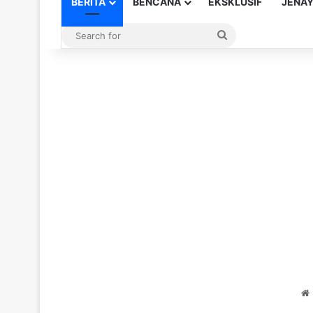
BERITA
BENCANA
EKSKLUSIF
JENA
Search
for