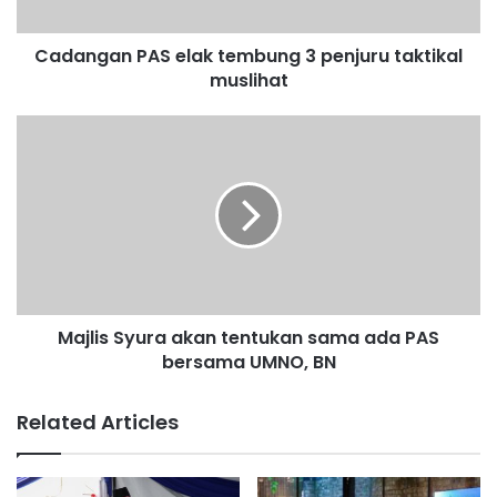
n
P
Cadangan PAS elak tembung 3 penjuru taktikal
A
muslihat
S
e
l
M
a
a
k
j
t
l
e
i
m
s
b
S
u
y
n
u
g
Majlis Syura akan tentukan sama ada PAS
r
3
bersama UMNO, BN
a
p
a
e
k
Related Articles
n
a
j
n
u
t