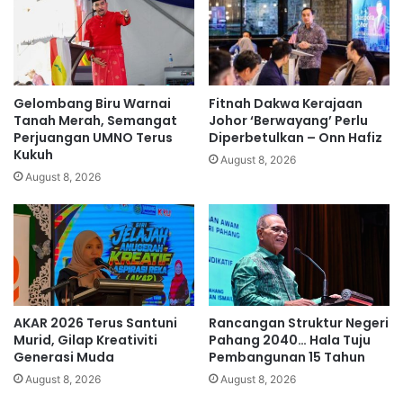
r
e
u
n
t
t
a
u
k
k
t
a
Gelombang Biru Warnai
Fitnah Dakwa Kerajaan
i
n
Tanah Merah, Semangat
Johor ‘Berwayang’ Perlu
k
s
Perjuangan UMNO Terus
Diperbetulkan – Onn Hafiz
a
Kukuh
a
August 8, 2026
l
m
August 8, 2026
m
a
u
a
s
d
l
a
i
P
h
A
a
S
AKAR 2026 Terus Santuni
Rancangan Struktur Negeri
t
b
Murid, Gilap Kreativiti
Pahang 2040… Hala Tuju
e
Generasi Muda
Pembangunan 15 Tahun
r
August 8, 2026
August 8, 2026
s
a