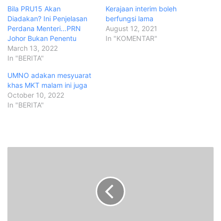
Bila PRU15 Akan
Kerajaan interim boleh
Diadakan? Ini Penjelasan
berfungsi lama
Perdana Menteri…PRN
August 12, 2021
Johor Bukan Penentu
In "KOMENTAR"
March 13, 2022
In "BERITA"
UMNO adakan mesyuarat
khas MKT malam ini juga
October 10, 2022
In "BERITA"
C
a
d
a
n
g
a