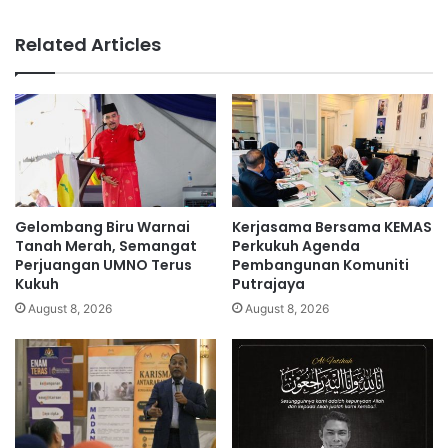
d
a
o
k
Related Articles
a
d
t
i
a
Y
m
o
b
u
a
T
h
u
i
b
s
e
Gelombang Biru Warnai
Kerjasama Bersama KEMAS
t
k
Tanah Merah, Semangat
Perkukuh Agenda
e
e
Perjuangan UMNO Terus
Pembangunan Komuniti
r
Kukuh
Putrajaya
n
i
a
August 8, 2026
August 8, 2026
b
a
l
u
n
d