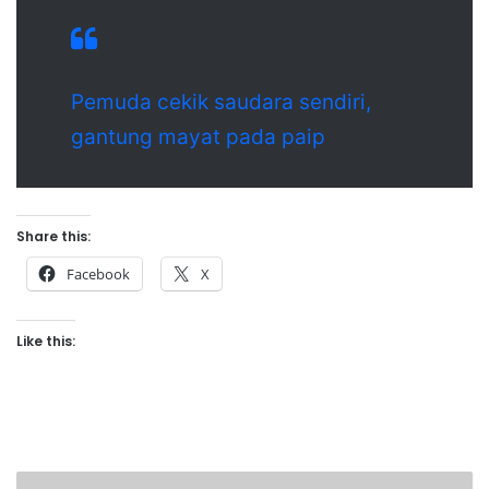
Pemuda cekik saudara sendiri,
gantung mayat pada paip
Share this:
Facebook
X
Like this:
J