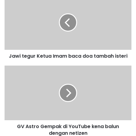
a
w
i
t
e
g
u
r
Jawi tegur Ketua Imam baca doa tambah isteri
K
e
t
G
u
V
a
A
I
s
m
t
a
r
m
o
b
G
a
e
GV Astro Gempak di YouTube kena balun
c
m
a
dengan netizen
p