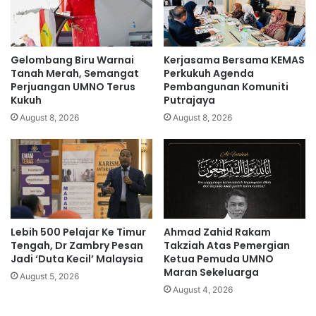
s
e
e
m
k
p
o
a
Gelombang Biru Warnai
Kerjasama Bersama KEMAS
l
p
Tanah Merah, Semangat
Perkukuh Agenda
a
b
Perjuangan UMNO Terus
Pembangunan Komuniti
h
Kukuh
Putrajaya
e
b
s
August 8, 2026
August 8, 2026
e
i
r
p
i
a
p
p
e
a
r
n
i
t
Lebih 500 Pelajar Ke Timur
Ahmad Zahid Rakam
n
a
Tengah, Dr Zambry Pesan
Takziah Atas Pemergian
g
n
Jadi ‘Duta Kecil’ Malaysia
Ketua Pemuda UMNO
a
d
Maran Sekeluarga
t
August 5, 2026
a
August 4, 2026
a
n