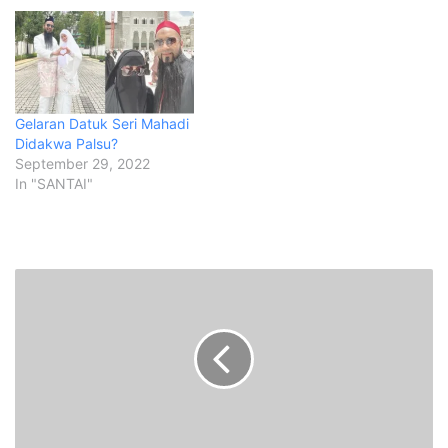
Gelaran Datuk Seri Mahadi
Didakwa Palsu?
September 29, 2022
In "SANTAI"
S
u
r
a
t
t
u
l
a