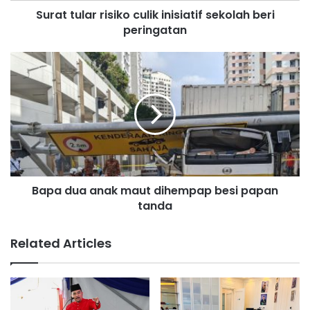
Surat tular risiko culik inisiatif sekolah beri
r
peringatan
r
i
s
B
i
a
k
p
o
a
c
d
u
u
l
a
i
a
k
n
i
Bapa dua anak maut dihempap besi papan
a
n
tanda
k
i
m
s
a
Related Articles
i
u
a
t
t
d
i
i
f
h