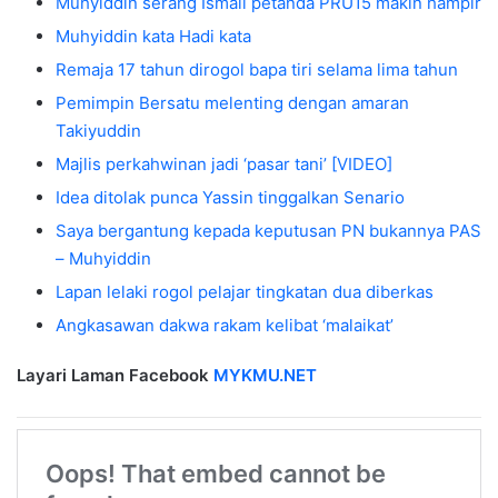
Muhyiddin serang Ismail petanda PRU15 makin hampir
Muhyiddin kata Hadi kata
Remaja 17 tahun dirogol bapa tiri selama lima tahun
Pemimpin Bersatu melenting dengan amaran
Takiyuddin
Majlis perkahwinan jadi ‘pasar tani’ [VIDEO]
Idea ditolak punca Yassin tinggalkan Senario
Saya bergantung kepada keputusan PN bukannya PAS
– Muhyiddin
Lapan lelaki rogol pelajar tingkatan dua diberkas
Angkasawan dakwa rakam kelibat ‘malaikat’
Layari Laman Facebook
MYKMU.NET