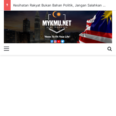
Kesihatan Rakyat Bukan Bahan Politik, Jangan Salahkan Onn Hafiz – Haslinda Salleh
Menu
S