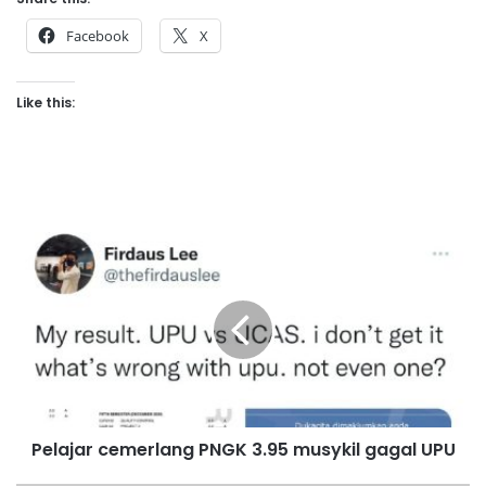
Facebook
X
Like this:
P
e
l
a
j
a
r
c
e
Pelajar cemerlang PNGK 3.95 musykil gagal UPU
m
e