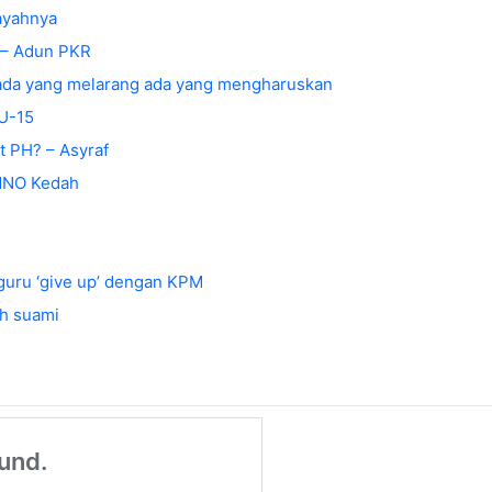
 ayahnya
M – Adun PKR
 ada yang melarang ada yang mengharuskan
RU-15
t PH? – Asyraf
UMNO Kedah
 guru ‘give up’ dengan KPM
h suami