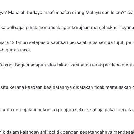
ya? Manalah budaya maaf-maafan orang Melayu dan Islam?” ciapn
ika pelbagai pihak mendesak agar kerajaan menjelaskan “layana
enjara 12 tahun selepas disabitkan bersalah atas semua tujuh 
ah guna kuasa.
Kajang. Bagaimanapun atas faktor kesihatan anak perdana menter
di situ kerana keadaan kesihatannya dikatakan tidak memuask
ng untuk menjalani hukuman penjara sebaik sahaja pakar perub
k dalam kalangan ahli politik dengan sesetengahnya mendesak 