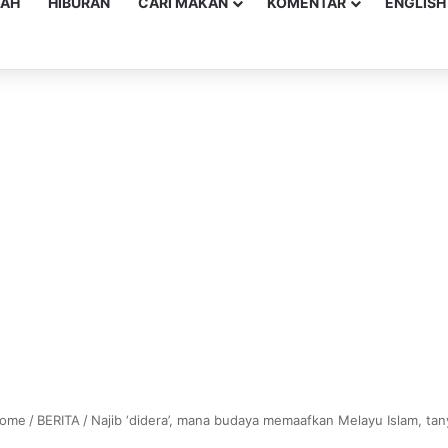
YAH
HIBURAN
CARI MAKAN
KOMENTAR
ENGLISH
ome
/
BERITA
/
Najib ‘didera’, mana budaya memaafkan Melayu Islam, tan