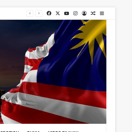
Facebook
X
YouTube
Instagram
Log In
Random Article
Sidebar