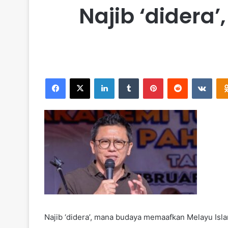
Najib ‘dider
Facebook
X
LinkedIn
Tumblr
Pinterest
Reddit
VKontakte
Najib ‘didera’, mana budaya memaafkan Melayu Isla