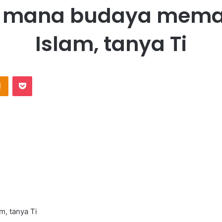
a’, mana budaya mem
Islam, tanya Ti
Odnoklassniki
Pocket
m, tanya Ti