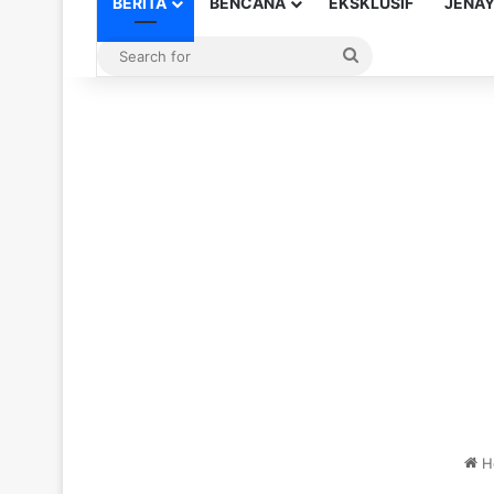
BERITA
BENCANA
EKSKLUSIF
JENA
Search
for
H