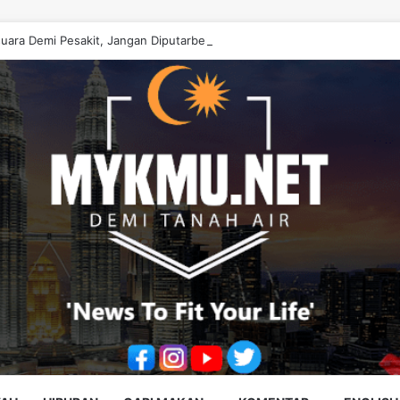
uara Demi Pesakit, Jangan Diputarbelitkan – Hasrunizah