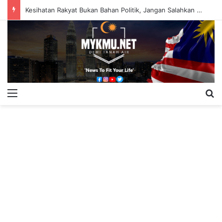
Kesihatan Rakyat Bukan Bahan Politik, Jangan Salahkan Onn Hafiz – Haslinda Salleh
Menu
S