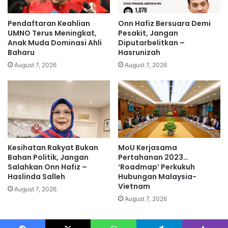
P
a
M
r
Pendaftaran Keahlian
Onn Hafiz Bersuara Demi
a
UMNO Terus Meningkat,
Pesakit, Jangan
b
Anak Muda Dominasi Ahli
Diputarbelitkan –
Baharu
Hasrunizah
a
n
August 7, 2026
August 7, 2026
g
s
a
m
i
l
i
Kesihatan Rakyat Bukan
MoU Kerjasama
k
Bahan Politik, Jangan
Pertahanan 2023…
i
Salahkan Onn Hafiz –
‘Roadmap’ Perkukuh
b
Haslinda Salleh
Hubungan Malaysia-
a
Vietnam
August 7, 2026
h
August 7, 2026
a
n
p