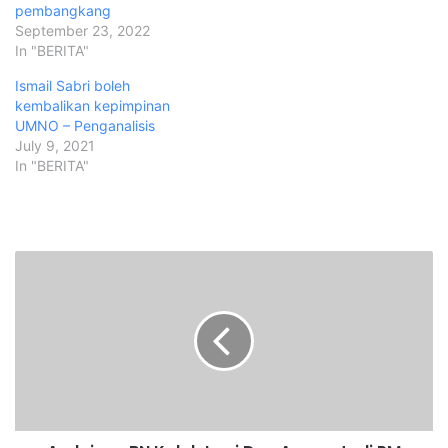
pembangkang
September 23, 2022
In "BERITA"
Ismail Sabri boleh
kembalikan kepimpinan
UMNO – Penganalisis
July 9, 2021
In "BERITA"
A
n
d
a
i
n
y
a
B