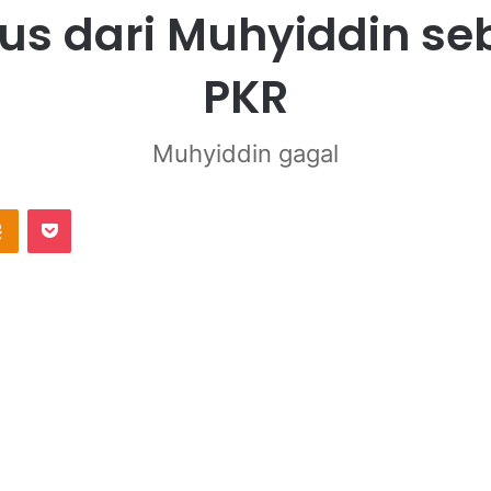
gus dari Muhyiddin s
PKR
Muhyiddin gagal
Odnoklassniki
Pocket