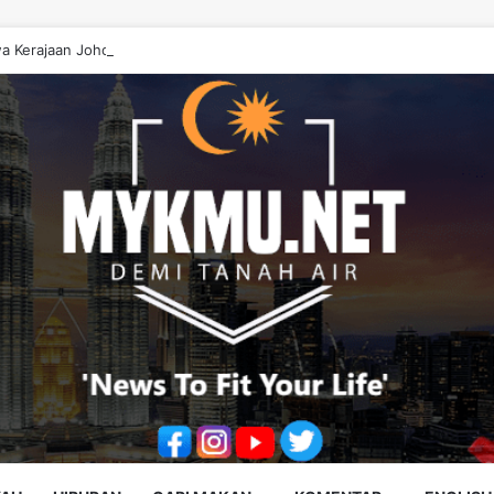
a Kerajaan Johor ‘Berwayang’ Perlu Diperbetulkan – Onn Hafiz