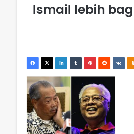
Ismail lebih ba
Facebook
X
LinkedIn
Tumblr
Pinterest
Reddit
VKontakte