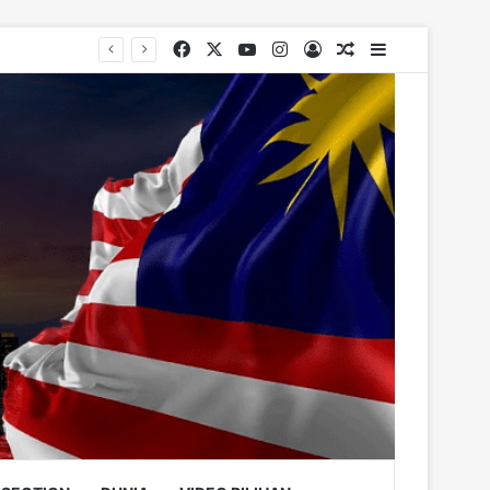
Facebook
X
YouTube
Instagram
Log In
Random Article
Sidebar