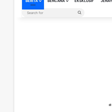
BERITA
BENCANA
EKSKLUSIF
JENA
Search
for