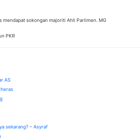
s mendapat sokongan majoriti Ahli Parlimen. MG
dun PKR
ar AS
Cheras
ng
a sekarang? – Asyraf
m