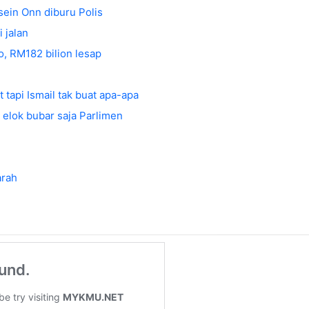
ein Onn diburu Polis
 jalan
, RM182 bilion lesap
tapi Ismail tak buat apa-apa
 elok bubar saja Parlimen
arah