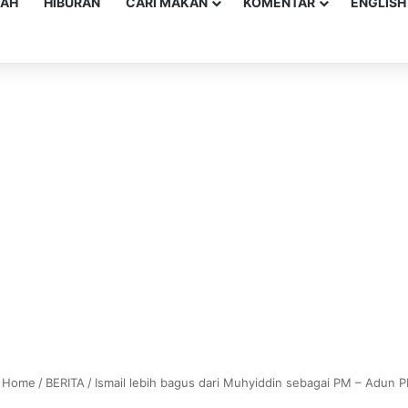
YAH
HIBURAN
CARI MAKAN
KOMENTAR
ENGLISH
Home
/
BERITA
/
Ismail lebih bagus dari Muhyiddin sebagai PM – Adun 