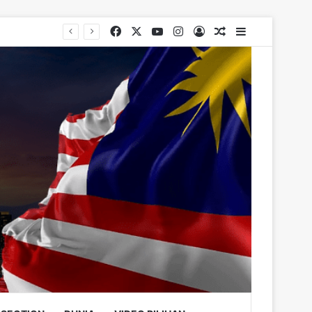
Facebook
X
YouTube
Instagram
Log In
Random Article
Sidebar