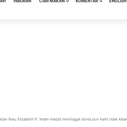
YAH
HIBURAN
CARI MAKAN
KOMENTAR
ENGLISH
tian Ratu Elizabeth II: ‘Imam masjid meninggal dunia pun kami tidak kiba