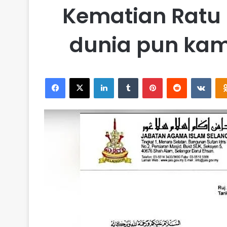
Kematian Ratu 
dunia pun kami
Facebook
X
LinkedIn
Tumblr
Pinterest
Reddit
VKontakte