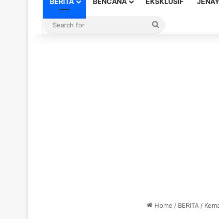
BERITA
BENCANA
EKSKLUSIF
JENA
Search
for
Home
/
BERITA
/
Kema