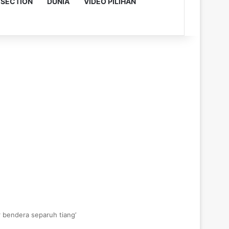
 SECTION
DUNIA
VIDEO PILIHAN
r bendera separuh tiang’