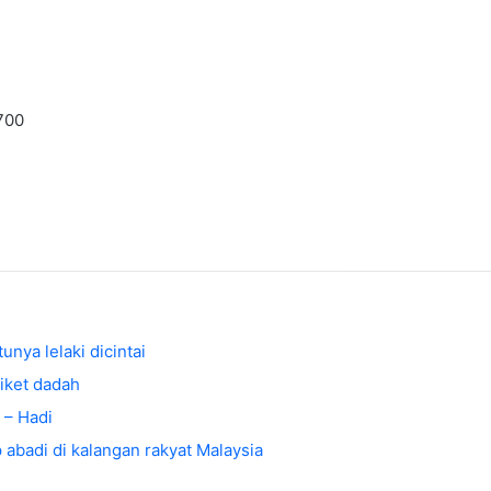
700
nya lelaki dicintai
diket dadah
 – Hadi
 abadi di kalangan rakyat Malaysia