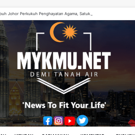
buh Johor Perkukuh Penghayatan Agama, Satukan Ummah