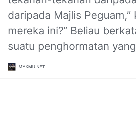
daripada Majlis Peguam,” 
mereka ini?” Beliau berka
suatu penghormatan yan
MYKMU.NET